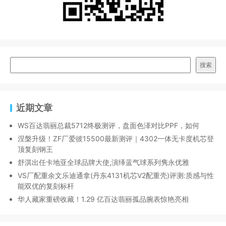
搜索
近期文章
WS百达翡丽总裁5712终极测评，盘面色泽对比PPF，如何
涅槃升级！ZF厂爱彼15500最新测评｜4302一体无卡度机芯登
顶复刻钢王
舒淇出任卡地亚全球品牌大使,演绎蓝气球系列隽永优雅
VS厂配重余文乐迪通拿(丹东4131机芯V2配重壳)评测:质感与性
能双优的复刻标杆
华人藏家重磅收藏！1.29 亿百达翡丽孤品腕表惊艳亮相