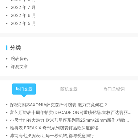
2022 年 7 月
2022 年 6 月
2022 年 5 月
分类
腕表资讯
评测文章
热门文章
随机文章
热门关键词
探秘朗格SAXONIA萨克森纤薄腕表,魅力究竟何在？
富艺斯钟表十周年拍卖(DECADE ONE)重磅登场:首枚百达翡丽1518精钢腕表领衔呈献
小尺寸也有大魅力,欧米茄星座系列添25mm/28mm新作,精致感拉满
雅典表 FREAK X 奇想系列腕表钌晶款深度解读​
沛纳海七夕腕表:让每一秒流转,都与爱意同行