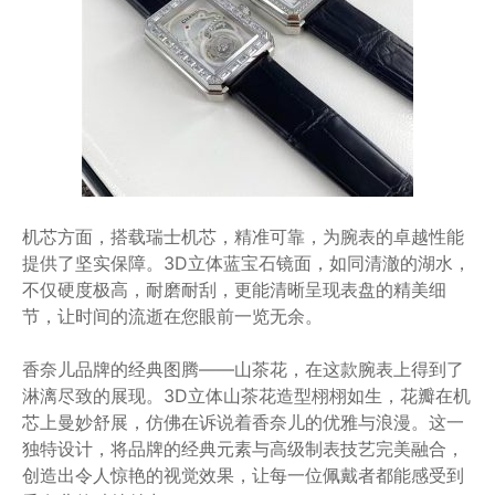
机芯方面，搭载瑞士机芯，精准可靠，为腕表的卓越性能
提供了坚实保障。3D立体蓝宝石镜面，如同清澈的湖水，
不仅硬度极高，耐磨耐刮，更能清晰呈现表盘的精美细
节，让时间的流逝在您眼前一览无余。
香奈儿品牌的经典图腾——山茶花，在这款腕表上得到了
淋漓尽致的展现。3D立体山茶花造型栩栩如生，花瓣在机
芯上曼妙舒展，仿佛在诉说着香奈儿的优雅与浪漫。这一
独特设计，将品牌的经典元素与高级制表技艺完美融合，
创造出令人惊艳的视觉效果，让每一位佩戴者都能感受到