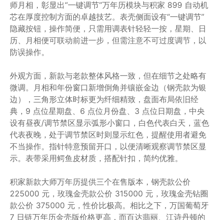
师月相，彰显出“一键调节”万年历模块与积家 899 自动机
芯在厚度控制方面的卓越技艺。表壳侧面设有“一键调节”
隐藏按钮，操作简便，只需用调表针轻轻一按，星期、日
历、月相便可联动前进一步，但需注意不可过度调节，以
防误操作。
外观方面，新款与老款整体风格一致，但在细节之处略有
微调。月相和年份窗口新增倒角并镶嵌金边（钢壳款为银
边），三角形立体时标更为纤细精致，盘面布局依旧经
典，9 点位星期盘、6 点位月份盘、3 点位日期盘，中央
设有昼夜/调节禁区显示弧形小窗口，白色代表白天，蓝色
代表夜晚，处于调节禁区时则显示红色，提醒使用者避免
不当操作。指针特意预留开口，以便清晰观察调节禁区显
示。表带采用鳄鱼皮材质，搭配针扣，简约优雅。
积家新款大师万年历提供三个在售版本，钢壳款公价
225000 元，玫瑰金壳款公价 315000 元，玫瑰金壳钻圈
款公价 375000 元，性价比极高。相比之下，万国葡萄牙
7 日链万年历金壳版价格更高，而百达翡丽、江诗丹顿的