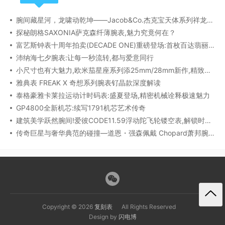
腕间藏星河，龙啸动乾坤——Jacob&Co.杰克宝天体系列祥龙款艺术腕表解析
探秘朗格SAXONIA萨克森纤薄腕表,魅力究竟何在？
富艺斯钟表十周年拍卖(DECADE ONE)重磅登场:首枚百达翡丽1518精钢腕表领衔呈献
沛纳海七夕腕表:让每一秒流转,都与爱意同行
小尺寸也有大魅力,欧米茄星座系列添25mm/28mm新作,精致感拉满
雅典表 FREAK X 奇想系列腕表钌晶款深度解读​
泰格豪雅卡莱拉运动计时码表:盛夏登场,精密机械诠释极速魅力
GP4800全新机芯:续写1791机芯艺术传奇
建筑美学跃然腕间!爱彼CODE11.59浮动陀飞轮镂空表,解锁时间律动新形态
传奇巨星与奢华典范的碰撞—道恩・强森佩戴 Chopard萧邦腕表珠宝亮相威尼斯电影节
Copyright © 2026
复刻表
All Rights Reserved
Design by
闪电博