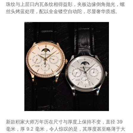
珠纹与上层日内瓦条纹相得益彰，夹板边缘倒角抛光，螺
丝头烤蓝处理，配以全金镂空自动陀，尽显奢华质感。
新款积家大师万年历在尺寸与厚度上保持不变，直径 39
毫米，厚 9.2 毫米，令人惊叹的是，其厚度甚至略薄于大