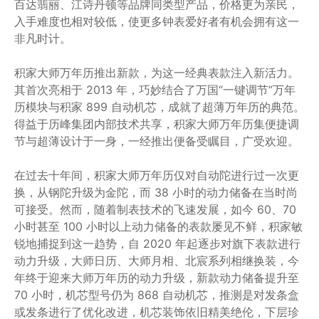
百达翡丽、江诗丹顿等品牌同类型产品，价格更为亲民，
入手难度也相对较低，使更多钟表爱好者有机会拥有这一
非凡时计。
积家大师万年历推出新款，为这一经典表款注入新活力。
其首次亮相于 2013 年，巧妙结合了万国“一键调节”万年
历模块与积家 899 自动机芯，成就了超薄万年历的典范。
得益于历峰集团内部技术共享，积家大师万年历集便捷调
节与超薄设计于一身，一经推出便备受瞩目，广受欢迎。
在过去十年间，积家大师万年历仅对自动陀进行过一次更
换，从钢陀升级为金陀，而 38 小时的动力储备在当时尚
可接受。然而，随着制表技术的飞速发展，如今 60、70
小时甚至 100 小时以上动力储备的表款屡见不鲜，积家敏
锐地捕捉到这一趋势，自 2020 年起逐步对旗下表款进行
动力升级，大师日历、大师月相、北宸系列相继换装，今
年终于迎来大师万年历的动力升级，新款动力储备提升至
70 小时，机芯型号仍为 868 自动机芯，推测是对发条盒
或发条进行了优化改进，机芯装饰依旧精美绝伦，下层珍