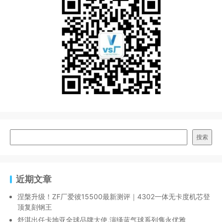
搜索
近期文章
涅槃升级！ZF厂爱彼15500最新测评｜4302一体无卡度机芯登
顶复刻钢王
舒淇出任卡地亚全球品牌大使,演绎蓝气球系列隽永优雅