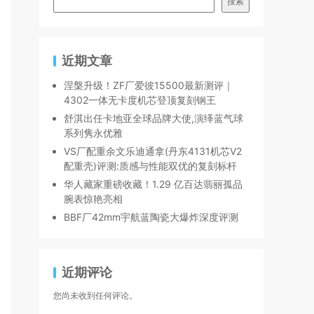
搜索
近期文章
涅槃升级！ZF厂爱彼15500最新测评｜
4302一体无卡度机芯登顶复刻钢王
舒淇出任卡地亚全球品牌大使,演绎蓝气球
系列隽永优雅
VS厂配重余文乐迪通拿(丹东4131机芯V2
配重壳)评测:质感与性能双优的复刻标杆
华人藏家重磅收藏！1.29 亿百达翡丽孤品
腕表惊艳亮相
BBF厂42mm宇航蓝陶瓷大爆炸深度评测
近期评论
您尚未收到任何评论。