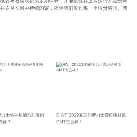
械表与石英表都需定期保养，才能确保其正常运行并延长寿
在岁月长河中持续闪耀，陪伴我们度过每一个珍贵瞬间。感
C厂劳力士格林尼治系列复刻
DIW厂2022复刻的劳力士碳纤维材质
讲解？
GMT怎么样！