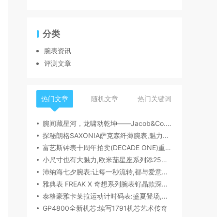
分类
腕表资讯
评测文章
热门文章
随机文章
热门关键词
腕间藏星河，龙啸动乾坤——Jacob&Co.杰克宝天体系列祥龙款艺术腕表解析
探秘朗格SAXONIA萨克森纤薄腕表,魅力究竟何在？
富艺斯钟表十周年拍卖(DECADE ONE)重磅登场:首枚百达翡丽1518精钢腕表领衔呈献
小尺寸也有大魅力,欧米茄星座系列添25mm/28mm新作,精致感拉满
沛纳海七夕腕表:让每一秒流转,都与爱意同行
雅典表 FREAK X 奇想系列腕表钌晶款深度解读​
泰格豪雅卡莱拉运动计时码表:盛夏登场,精密机械诠释极速魅力
GP4800全新机芯:续写1791机芯艺术传奇