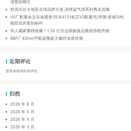
顶复刻钢王
舒淇出任卡地亚全球品牌大使,演绎蓝气球系列隽永优雅
VS厂配重余文乐迪通拿(丹东4131机芯V2配重壳)评测:质感与性
能双优的复刻标杆
华人藏家重磅收藏！1.29 亿百达翡丽孤品腕表惊艳亮相
BBF厂42mm宇航蓝陶瓷大爆炸深度评测
近期评论
您尚未收到任何评论。
归档
2026 年 8 月
2026 年 5 月
2026 年 4 月
2026 年 3 月