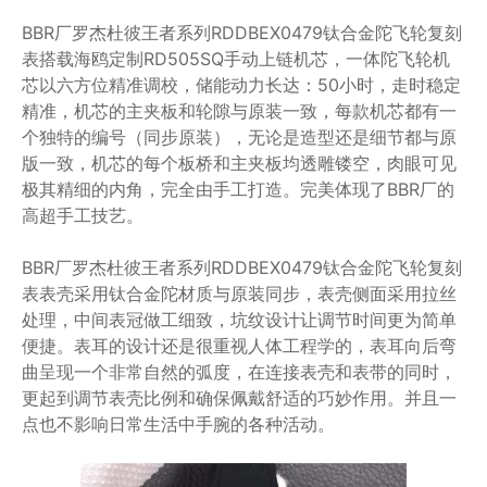
BBR厂罗杰杜彼王者系列RDDBEX0479钛合金陀飞轮复刻
表搭载海鸥定制RD505SQ手动上链机芯，一体陀飞轮机
芯以六方位精准调校，储能动力长达：50小时，走时稳定
精准，机芯的主夹板和轮隙与原装一致，每款机芯都有一
个独特的编号（同步原装），无论是造型还是细节都与原
版一致，机芯的每个板桥和主夹板均透雕镂空，肉眼可见
极其精细的内角，完全由手工打造。完美体现了BBR厂的
高超手工技艺。
BBR厂罗杰杜彼王者系列RDDBEX0479钛合金陀飞轮复刻
表表壳采用钛合金陀材质与原装同步，表壳侧面采用拉丝
处理，中间表冠做工细致，坑纹设计让调节时间更为简单
便捷。表耳的设计还是很重视人体工程学的，表耳向后弯
曲呈现一个非常自然的弧度，在连接表壳和表带的同时，
更起到调节表壳比例和确保佩戴舒适的巧妙作用。并且一
点也不影响日常生活中手腕的各种活动。