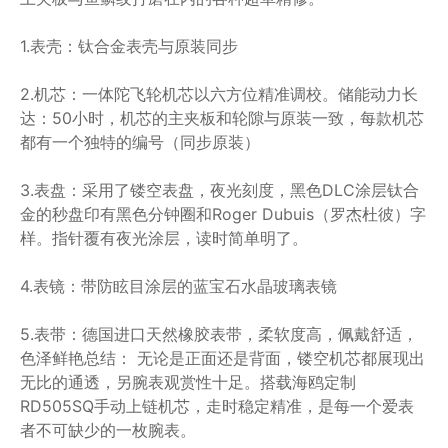
1.表壳：钛合金表壳与原装同步
2.机芯：一体陀飞轮机芯以六方位精准调校。储能动力长
达：50小时，机芯的主夹板和轮隙与原装一致，每款机芯
都有一个独特的编号（同步原装）
3.表盘：采用了镂空表盘，夜光刻度，黑色DLC涂层钛合
金的秒盘印有黑色分钟圈和Roger Dubuis（罗杰杜彼）字
样。指针覆有夜光涂层，读时简单明了。
4.表镜：带防眩目涂层的蓝宝石水晶玻璃表镜
5.表带：德国进口天然橡胶表带，柔软度高，佩戴舒适，
色泽鲜艳总结： 无论是正面还是背面，镂空机芯都展现出
无比的通透，另腕表观赏性十足。搭载海鸥定制
RD505SQ手动上链机芯，走时稳定精准，是每一个爱表
者不可缺少的一枚腕表。