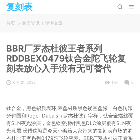
复刻表
首页
腕表资讯
评测文章
BBR厂罗杰杜彼王者系列
RDDBEX0479钛合金陀飞轮复
刻表放心入手没有无可替代
6 月 21, 2022
1K+
0
钛合金，黑色铝质表环,表盘材质黑色镂空盘缘，白色转印
分钟圈和Roger Dubuis（罗杰杜彼）字样，钛合金螺丝覆
有SLN夜光涂层，金色镂空指针黑色DLC涂层覆有SLN夜
光涂层,没错这就是今天小编给大家带来的复刻表市场的罗
杰杜比王者系列0479陀飞轮腕表。BBR厂罗杰杜彼王者系