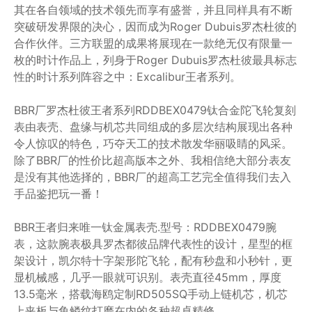
其在各自领域的技术领先而享有盛誉，并且同样具有不断
突破研发界限的决心，因而成为Roger Dubuis罗杰杜彼的
合作伙伴。三方联盟的成果将展现在一款绝无仅有限量一
枚的时计作品上，列身于Roger Dubuis罗杰杜彼最具标志
性的时计系列阵容之中：Excalibur王者系列。
BBR厂罗杰杜彼王者系列RDDBEX0479钛合金陀飞轮复刻
表由表壳、盘缘与机芯共同组成的多层次结构展现出各种
令人惊叹的特色，巧夺天工的技术散发华丽吸睛的风采。
除了BBR厂的性价比超高版本之外、我相信绝大部分表友
是没有其他选择的，BBR厂的超高工艺完全值得我们去入
手品鉴把玩一番！
BBR王者归来唯一钛金属表壳.型号：RDDBEX0479腕
表，这款腕表极具罗杰都彼品牌代表性的设计，星型的框
架设计，凯尔特十字架形陀飞轮，配有秒盘和小秒针，更
显机械感，几乎一眼就可识别。表壳直径45mm，厚度
13.5毫米，搭载海鸥定制RD505SQ手动上链机芯，机芯
上夹板与鱼鳞纹打磨在内的各种超卓精修。