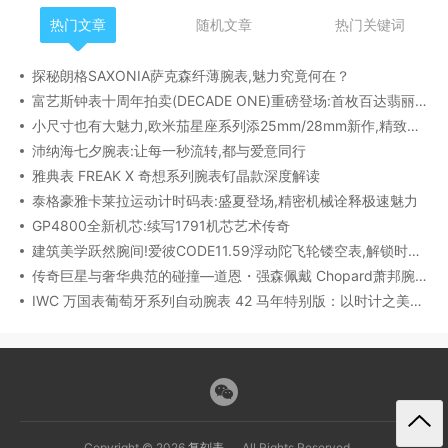
热门文章
随机文章
热门关键词
探秘朗格SAXONIA萨克森纤薄腕表,魅力究竟何在？
富艺斯钟表十周年拍卖(DECADE ONE)重磅登场:首枚百达翡丽1518精钢腕表领衔呈献
小尺寸也有大魅力,欧米茄星座系列添25mm/28mm新作,精致感拉满
沛纳海七夕腕表:让每一秒流转,都与爱意同行
雅典表 FREAK X 奇想系列腕表钌晶款深度解读​
泰格豪雅卡莱拉运动计时码表:盛夏登场,精密机械诠释极速魅力
GP4800全新机芯:续写1791机芯艺术传奇
建筑美学跃然腕间!爱彼CODE11.59浮动陀飞轮镂空表,解锁时间律动新形态
传奇巨星与奢华典范的碰撞—道恩・强森佩戴 Chopard萧邦腕表珠宝亮相威尼斯电影节
IWC 万国表葡萄牙系列自动腕表 42 马年特别版：以时计之美，致敬农历新年​
Copyright © 2026
复刻表
All Rights Reserved