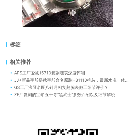
标签
相关推荐
APS工厂爱彼15710复刻腕表深度评测
JJ+新品宇舶搭载宇舶命名原装HB1110机芯，最新水准一体机腕表怎么样！
GS工厂浪琴名匠八针月相复刻腕表做工细节评价？
ZF厂复刻的宝珀五十寻“黑武士”参数介绍以及细节解说