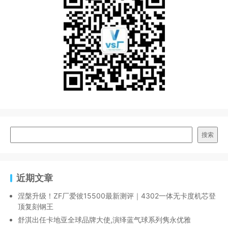
搜索
近期文章
涅槃升级！ZF厂爱彼15500最新测评｜4302一体无卡度机芯登
顶复刻钢王
舒淇出任卡地亚全球品牌大使,演绎蓝气球系列隽永优雅