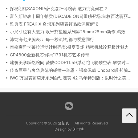
探秘朗格SAXONIA萨克森纤薄腕表,魅力究竟何在？
富艺斯钟表十周年拍卖(DECADE ONE)重磅登场:首枚百达翡丽1518精钢腕表领衔呈献
雅典表 FREAK X 奇想系列腕表钌晶款深度解读​
小尺寸也有大魅力,欧米茄星座系列添25mm/28mm新作,精致感拉满
沛纳海七夕腕表:让每一秒流转,都与爱意同行
泰格豪雅卡莱拉运动计时码表:盛夏登场,精密机械诠释极速魅力
GP4800全新机芯:续写1791机芯艺术传奇
建筑美学跃然腕间!爱彼CODE11.59浮动陀飞轮镂空表,解锁时间律动新形态
传奇巨星与奢华典范的碰撞—道恩・强森佩戴 Chopard萧邦腕表珠宝亮相威尼斯电影节
IWC 万国表葡萄牙系列自动腕表 42 马年特别版：以时计之美，致敬农历新年​
Copyright © 2026
复刻表
All Rights Reserved
Design by
闪电博