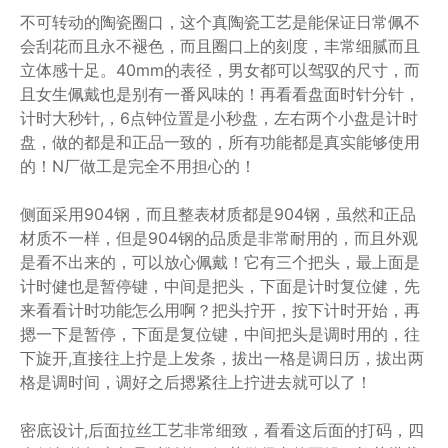
不可转动的陶瓷圈口，这个真陶瓷工艺是能保证日常佩不
会刮花而且永不褪色，而且圈口上的刻度，丰常细腻而且
立体感十足。40mm的表径，男女都可以驾驭的尺寸，而
且女生佩戴也是别有一番风味的！再看看盘面时针分针，
计时大秒针,，6点钟位置是小秒盘，左右两个小盘是计时
盘，做的都是和正品一致的，所有功能都是真实能够使用
的！N厂做工是完全不用担心的！
侧面采用904钢，而且整表材质都是904钢，虽然和正品
材质不一样，但是904钢的品质是非常耐用的，而且外观
是看不出来的，可以放心佩戴！它有三个把头，最上面是
计时健也是暂停键，中间是把头，下面是计时复位健，先
来看看计时功能怎么用啊？把头拧开，按下计时开始，再
摁一下是暂停，下面是复位键，中间把头是调时用的，往
下旋开,直接往上拧是上发条，拔出一格是调日历，拔出两
格是调时间，调好之后摁紧往上拧进去就可以了！
密底设计,后面拉丝工艺非常细致，看看这后面的打码，四