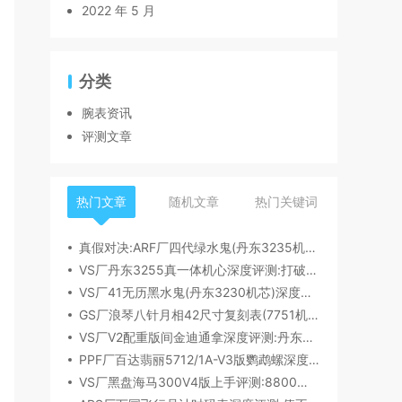
2022 年 5 月
分类
腕表资讯
评测文章
热门文章
随机文章
热门关键词
真假对决:ARF厂四代绿水鬼(丹东3235机芯)深度评测
VS厂丹东3255真一体机心深度评测:打破市场乱象,重塑复刻机芯新标杆​
VS厂41无历黑水鬼(丹东3230机芯)深度评测:性能与破绽全解析
GS厂浪琴八针月相42尺寸复刻表(7751机芯)细节全析
VS厂V2配重版间金迪通拿深度评测:丹东4131机芯加持下的165克精密之作​
PPF厂百达翡丽5712/1A-V3版鹦鹉螺深度评测:细节升级直击正品
VS厂黑盘海马300V4版上手评测:8800一体机芯加持,复刻天花板实至名归?