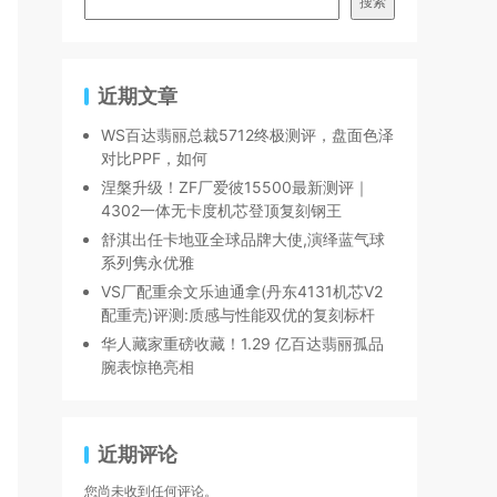
搜索
近期文章
WS百达翡丽总裁5712终极测评，盘面色泽
对比PPF，如何
涅槃升级！ZF厂爱彼15500最新测评｜
4302一体无卡度机芯登顶复刻钢王
舒淇出任卡地亚全球品牌大使,演绎蓝气球
系列隽永优雅
VS厂配重余文乐迪通拿(丹东4131机芯V2
配重壳)评测:质感与性能双优的复刻标杆
华人藏家重磅收藏！1.29 亿百达翡丽孤品
腕表惊艳亮相
近期评论
您尚未收到任何评论。