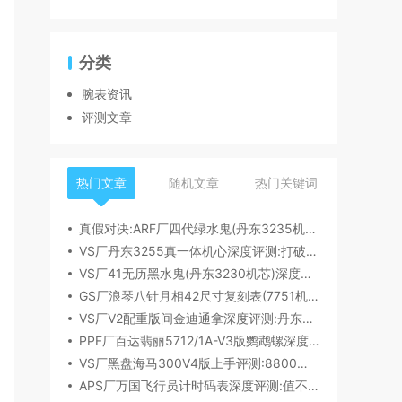
分类
腕表资讯
评测文章
热门文章
随机文章
热门关键词
真假对决:ARF厂四代绿水鬼(丹东3235机芯)深度评测
VS厂丹东3255真一体机心深度评测:打破市场乱象,重塑复刻机芯新标杆​
VS厂41无历黑水鬼(丹东3230机芯)深度评测:性能与破绽全解析
GS厂浪琴八针月相42尺寸复刻表(7751机芯)细节全析
VS厂V2配重版间金迪通拿深度评测:丹东4131机芯加持下的165克精密之作​
PPF厂百达翡丽5712/1A-V3版鹦鹉螺深度评测:细节升级直击正品
VS厂黑盘海马300V4版上手评测:8800一体机芯加持,复刻天花板实至名归?
APS厂万国飞行员计时码表深度评测:值不值得入手？