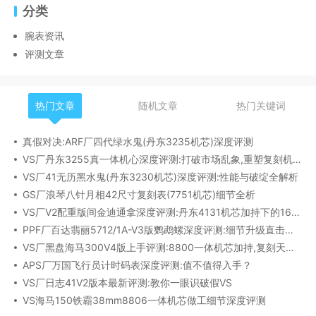
分类
腕表资讯
评测文章
热门文章
随机文章
热门关键词
真假对决:ARF厂四代绿水鬼(丹东3235机芯)深度评测
VS厂丹东3255真一体机心深度评测:打破市场乱象,重塑复刻机芯新标杆​
VS厂41无历黑水鬼(丹东3230机芯)深度评测:性能与破绽全解析
GS厂浪琴八针月相42尺寸复刻表(7751机芯)细节全析
VS厂V2配重版间金迪通拿深度评测:丹东4131机芯加持下的165克精密之作​
PPF厂百达翡丽5712/1A-V3版鹦鹉螺深度评测:细节升级直击正品
VS厂黑盘海马300V4版上手评测:8800一体机芯加持,复刻天花板实至名归?
APS厂万国飞行员计时码表深度评测:值不值得入手？
VS厂日志41V2版本最新评测:教你一眼识破假VS
VS海马150铁霸38mm8806一体机芯做工细节深度评测