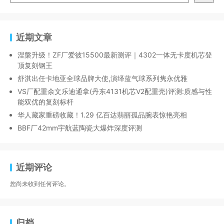
近期文章
涅槃升级！ZF厂爱彼15500最新测评｜4302一体无卡度机芯登
顶复刻钢王
舒淇出任卡地亚全球品牌大使,演绎蓝气球系列隽永优雅
VS厂配重余文乐迪通拿(丹东4131机芯V2配重壳)评测:质感与性
能双优的复刻标杆
华人藏家重磅收藏！1.29 亿百达翡丽孤品腕表惊艳亮相
BBF厂42mm宇航蓝陶瓷大爆炸深度评测
近期评论
您尚未收到任何评论。
归档