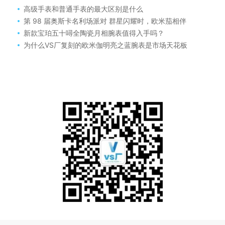
高级手表和普通手表的最大区别是什么
第 98 届奥斯卡名利场派对 群星闪耀时，欧米茄相伴
新款宝珀五十噚全陶瓷月相腕表值得入手吗？
为什么VS厂复刻的欧米伽明亮之蓝腕表是市场天花板