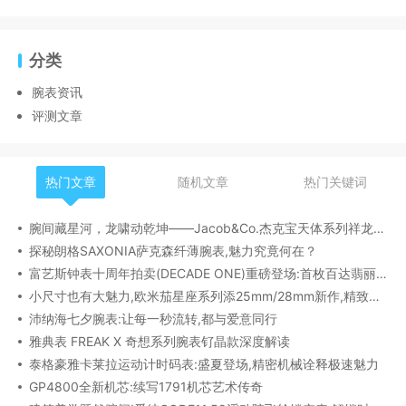
分类
腕表资讯
评测文章
热门文章
随机文章
热门关键词
腕间藏星河，龙啸动乾坤——Jacob&Co.杰克宝天体系列祥龙款艺术腕表解析
探秘朗格SAXONIA萨克森纤薄腕表,魅力究竟何在？
富艺斯钟表十周年拍卖(DECADE ONE)重磅登场:首枚百达翡丽1518精钢腕表领衔呈献
小尺寸也有大魅力,欧米茄星座系列添25mm/28mm新作,精致感拉满
沛纳海七夕腕表:让每一秒流转,都与爱意同行
雅典表 FREAK X 奇想系列腕表钌晶款深度解读​
泰格豪雅卡莱拉运动计时码表:盛夏登场,精密机械诠释极速魅力
GP4800全新机芯:续写1791机芯艺术传奇