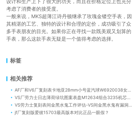
设计和生产上下了很大的功夫，而且在价格定位上也充分
考虑了消费者的接受度。
一般来说，MKS超薄江诗丹顿继承了玫瑰金镂空手表，因
其精湛的工艺、独特的设计和合理的定价，成功吸引了众
多手表朋友的目光。如果你正在寻找一款既美观又划算的
手表，那么这款手表无疑是一个值得考虑的选择。
标签
相关推荐
AF厂和V6厂复刻表卡地亚28mm小号蓝汽球W6920038女士腕表对比评测！（AF厂和V6厂28mm粉面蓝气球谁更对版）
VS厂劳力士日志薄荷绿坑图案表盘M12634组合3235机芯怎么样呢！
VS劳力士复刻表间金黑水鬼工作评估-VS间金黑水鬼有漏洞吗？
jf厂复刻版爱彼15703最高版本对比正品一眼假？