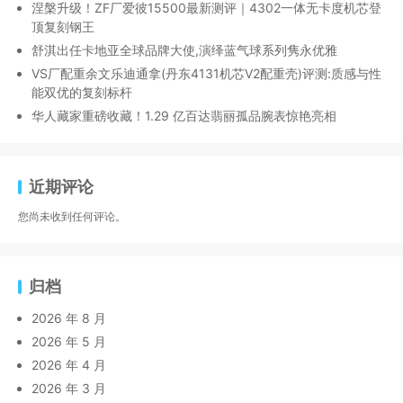
涅槃升级！ZF厂爱彼15500最新测评｜4302一体无卡度机芯登
顶复刻钢王
舒淇出任卡地亚全球品牌大使,演绎蓝气球系列隽永优雅
VS厂配重余文乐迪通拿(丹东4131机芯V2配重壳)评测:质感与性
能双优的复刻标杆
华人藏家重磅收藏！1.29 亿百达翡丽孤品腕表惊艳亮相
近期评论
您尚未收到任何评论。
归档
2026 年 8 月
2026 年 5 月
2026 年 4 月
2026 年 3 月