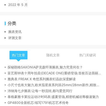
2022 年 5 月
分类
腕表资讯
评测文章
热门文章
随机文章
热门关键词
探秘朗格SAXONIA萨克森纤薄腕表,魅力究竟何在？
富艺斯钟表十周年拍卖(DECADE ONE)重磅登场:首枚百达翡丽1518精钢腕表领衔呈献
雅典表 FREAK X 奇想系列腕表钌晶款深度解读​
小尺寸也有大魅力,欧米茄星座系列添25mm/28mm新作,精致感拉满
沛纳海七夕腕表:让每一秒流转,都与爱意同行
泰格豪雅卡莱拉运动计时码表:盛夏登场,精密机械诠释极速魅力
GP4800全新机芯:续写1791机芯艺术传奇