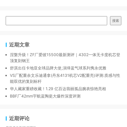
搜索
近期文章
涅槃升级！ZF厂爱彼15500最新测评｜4302一体无卡度机芯登
顶复刻钢王
舒淇出任卡地亚全球品牌大使,演绎蓝气球系列隽永优雅
VS厂配重余文乐迪通拿(丹东4131机芯V2配重壳)评测:质感与性
能双优的复刻标杆
华人藏家重磅收藏！1.29 亿百达翡丽孤品腕表惊艳亮相
BBF厂42mm宇航蓝陶瓷大爆炸深度评测
近期评论