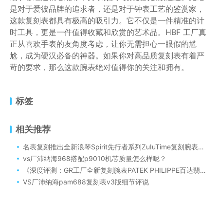
是对于爱彼品牌的追求者，还是对于钟表工艺的鉴赏家，
这款复刻表都具有极高的吸引力。它不仅是一件精准的计
时工具，更是一件值得收藏和欣赏的艺术品。HBF 工厂真
正从喜欢手表的友角度考虑，让你无需担心一眼假的尴
尬，成为硬汉必备的神器。如果你对高品质复刻表有着严
苛的要求，那么这款腕表绝对值得你的关注和拥有。
标签
相关推荐
名表复刻推出全新浪琴Spirit先行者系列ZuIuTime复刻腕表做工细节评测！
vs厂沛纳海968搭配p9010机芯质量怎么样呢？
《深度评测：GR工厂全新复刻腕表PATEK PHILIPPE百达翡丽——细节之处见真章》
VS厂沛纳海pam688复刻表v3版细节评说