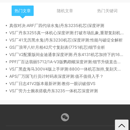
热门文章
随机文章
热门关键词
真假对决:ARF厂四代绿水鬼(丹东3235机芯)深度评测
VS厂丹东3255真一体机心深度评测:打破市场乱象,重塑复刻机芯新标杆​
VS厂41无历黑水鬼(丹东3230机芯)深度评测:性能与破绽全解析
GS厂浪琴八针月相42尺寸复刻表(7751机芯)细节全析
VS厂V2配重版间金迪通拿深度评测:丹东4131机芯加持下的165克精密之作​
PPF厂百达翡丽5712/1A-V3版鹦鹉螺深度评测:细节升级直击正品
VS厂黑盘海马300V4版上手评测:8800一体机芯加持,复刻天花板实至名归?
APS厂万国飞行员计时码表深度评测:值不值得入手？
VS厂日志41V2版本最新评测:教你一眼识破假VS
VS厂劳力士腕表搭载丹东3235一体机芯深度评测