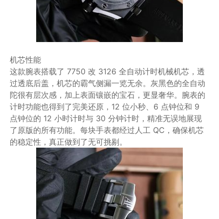
机芯性能
这款腕表搭载了 7750 改 3126 全自动计时机械机芯，透
过透底后盖，机芯的霸气侧漏一览无余。灰黑色的全自动
陀很有层次感，加上表面镶嵌的宝石，更显奢华。腕表的
计时功能也得到了完美还原，12 位小秒、6 点钟位和 9
点钟位的 12 小时计时与 30 分钟计时，精准无误地展现
了原版的所有功能。每块手表都经过人工 QC，确保机芯
的稳定性，真正做到了无可挑剔。