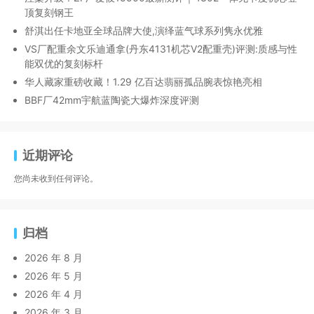
顶复刻钢王
舒淇出任卡地亚全球品牌大使,演绎蓝气球系列隽永优雅
VS厂配重余文乐迪通拿(丹东4131机芯V2配重壳)评测:质感与性
能双优的复刻标杆
华人藏家重磅收藏！1.29 亿百达翡丽孤品腕表惊艳亮相
BBF厂42mm宇航蓝陶瓷大爆炸深度评测
近期评论
您尚未收到任何评论。
归档
2026 年 8 月
2026 年 5 月
2026 年 4 月
2026 年 3 月