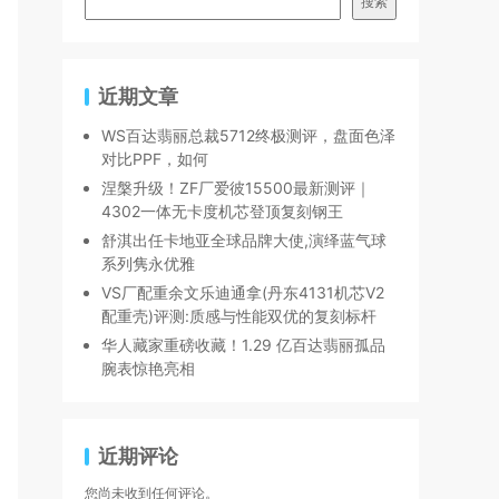
搜索
近期文章
WS百达翡丽总裁5712终极测评，盘面色泽
对比PPF，如何
涅槃升级！ZF厂爱彼15500最新测评｜
4302一体无卡度机芯登顶复刻钢王
舒淇出任卡地亚全球品牌大使,演绎蓝气球
系列隽永优雅
VS厂配重余文乐迪通拿(丹东4131机芯V2
配重壳)评测:质感与性能双优的复刻标杆
华人藏家重磅收藏！1.29 亿百达翡丽孤品
腕表惊艳亮相
近期评论
您尚未收到任何评论。