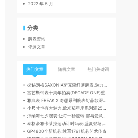
2022 年 5 月
分类
腕表资讯
评测文章
热门文章
随机文章
热门关键词
探秘朗格SAXONIA萨克森纤薄腕表,魅力究竟何在？
富艺斯钟表十周年拍卖(DECADE ONE)重磅登场:首枚百达翡丽1518精钢腕表领衔呈献
雅典表 FREAK X 奇想系列腕表钌晶款深度解读​
小尺寸也有大魅力,欧米茄星座系列添25mm/28mm新作,精致感拉满
沛纳海七夕腕表:让每一秒流转,都与爱意同行
泰格豪雅卡莱拉运动计时码表:盛夏登场,精密机械诠释极速魅力
GP4800全新机芯:续写1791机芯艺术传奇