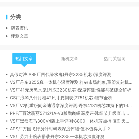
分类
腕表资讯
评测文章
热门文章
随机文章
热门关键词
真假对决:ARF厂四代绿水鬼(丹东3235机芯)深度评测
VS厂丹东3255真一体机心深度评测:打破市场乱象,重塑复刻机芯新标杆​
VS厂41无历黑水鬼(丹东3230机芯)深度评测:性能与破绽全解析
GS厂浪琴八针月相42尺寸复刻表(7751机芯)细节全析
VS厂V2配重版间金迪通拿深度评测:丹东4131机芯加持下的165克精密之作​
PPF厂百达翡丽5712/1A-V3版鹦鹉螺深度评测:细节升级直击正品
VS厂黑盘海马300V4版上手评测:8800一体机芯加持,复刻天花板实至名归?
APS厂万国飞行员计时码表深度评测:值不值得入手？
VS厂劳力士腕表搭载丹东3235一体机芯深度评测