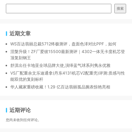
搜索
近期文章
WS百达翡丽总裁5712终极测评，盘面色泽对比PPF，如何
涅槃升级！ZF厂爱彼15500最新测评｜4302一体无卡度机芯登
顶复刻钢王
舒淇出任卡地亚全球品牌大使,演绎蓝气球系列隽永优雅
VS厂配重余文乐迪通拿(丹东4131机芯V2配重壳)评测:质感与性
能双优的复刻标杆
华人藏家重磅收藏！1.29 亿百达翡丽孤品腕表惊艳亮相
近期评论
您尚未收到任何评论。