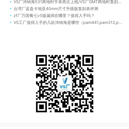
VS厂沛纳海531两地时手表再次上线/VS厂GMT两地时复刻版沛纳海PAM00531做工细节方面如何
台湾厂蓝盘卡地亚40mm尺寸升级版复刻表评测
zf厂万国葡七v5版漏洞在哪里？值得入手吗？
VS工厂值得入手的几款沛纳海是哪些（pam441,pam312,pam359,pam312pam616,pam382）