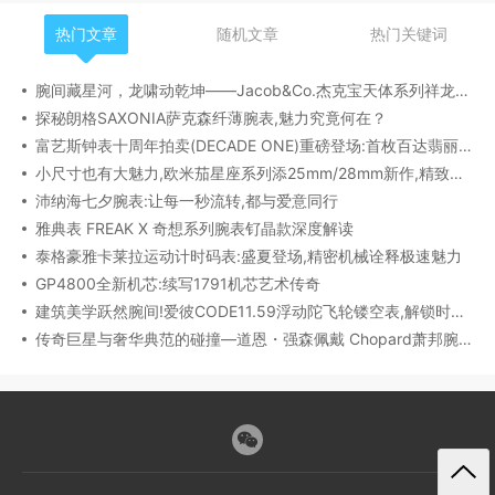
热门文章
随机文章
热门关键词
腕间藏星河，龙啸动乾坤——Jacob&Co.杰克宝天体系列祥龙款艺术腕表解析
探秘朗格SAXONIA萨克森纤薄腕表,魅力究竟何在？
富艺斯钟表十周年拍卖(DECADE ONE)重磅登场:首枚百达翡丽1518精钢腕表领衔呈献
小尺寸也有大魅力,欧米茄星座系列添25mm/28mm新作,精致感拉满
沛纳海七夕腕表:让每一秒流转,都与爱意同行
雅典表 FREAK X 奇想系列腕表钌晶款深度解读​
泰格豪雅卡莱拉运动计时码表:盛夏登场,精密机械诠释极速魅力
GP4800全新机芯:续写1791机芯艺术传奇
建筑美学跃然腕间!爱彼CODE11.59浮动陀飞轮镂空表,解锁时间律动新形态
传奇巨星与奢华典范的碰撞—道恩・强森佩戴 Chopard萧邦腕表珠宝亮相威尼斯电影节