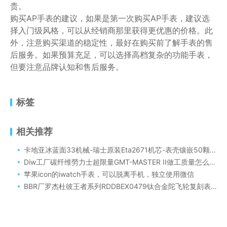
贵。
购买AP手表的建议，如果是第一次购买AP手表，建议选
择入门级风格，可以从经销商那里获得更优惠的价格。此
外，注意购买渠道的稳定性，最好在购买前了解手表的售
后服务。如果预算充足，可以选择高档复杂的功能手表，
但要注意品牌认知和售后服务。
标签
相关推荐
卡地亚冰蓝面33机械-瑞士原装Eta2671机芯-表壳镶嵌50颗VS1.5天然真钻这个配置你会入手吗
Diw工厂碳纤维勞力士超限量GMT-MASTER II做工质量怎么样！
苹果icon的iwatch手表，可以脱离手机，独立使用微信
BBR厂罗杰杜彼王者系列RDDBEX0479钛合金陀飞轮复刻表放心入手没有无可替代