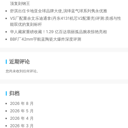
顶复刻钢王
舒淇出任卡地亚全球品牌大使,演绎蓝气球系列隽永优雅
VS厂配重余文乐迪通拿(丹东4131机芯V2配重壳)评测:质感与性
能双优的复刻标杆
华人藏家重磅收藏！1.29 亿百达翡丽孤品腕表惊艳亮相
BBF厂42mm宇航蓝陶瓷大爆炸深度评测
近期评论
您尚未收到任何评论。
归档
2026 年 8 月
2026 年 5 月
2026 年 4 月
2026 年 3 月