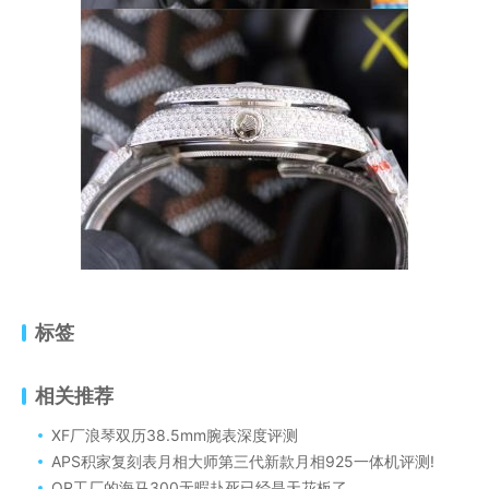
标签
相关推荐
XF厂浪琴双历38.5mm腕表深度评测​
APS积家复刻表月相大师第三代新款月相925一体机评测!
OR工厂的海马300无暇赴死已经是天花板了