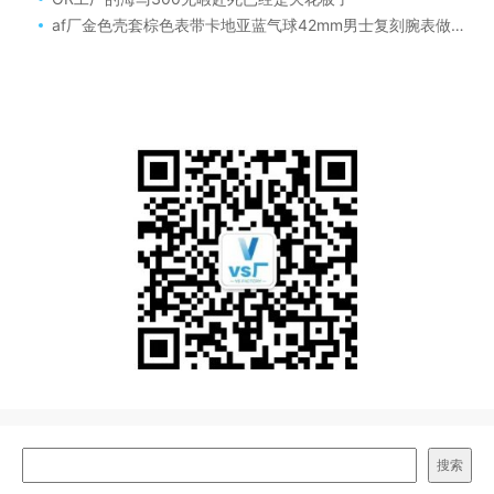
af厂金色壳套棕色表带卡地亚蓝气球42mm男士复刻腕表做工解说
搜索