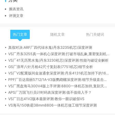
腕表资讯
评测文章
热门文章
随机文章
热门关键词
真假对决:ARF厂四代绿水鬼(丹东3235机芯)深度评测
VS厂丹东3255真一体机心深度评测:打破市场乱象,重塑复刻机芯新标杆​
VS厂41无历黑水鬼(丹东3230机芯)深度评测:性能与破绽全解析
GS厂浪琴八针月相42尺寸复刻表(7751机芯)细节全析
VS厂V2配重版间金迪通拿深度评测:丹东4131机芯加持下的165克精密之作​
PPF厂百达翡丽5712/1A-V3版鹦鹉螺深度评测:细节升级直击正品
VS厂黑盘海马300V4版上手评测:8800一体机芯加持,复刻天花板实至名归?
APS厂万国飞行员计时码表深度评测:值不值得入手？
VS厂日志41V2版本最新评测:教你一眼识破假VS
VS海马150铁霸38mm8806一体机芯做工细节深度评测