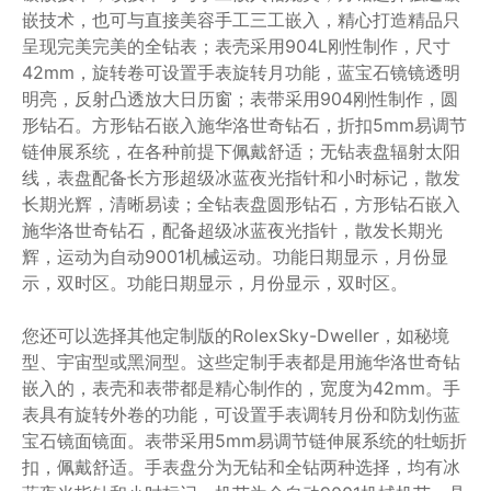
嵌技术，也可与直接美容手工三工嵌入，精心打造精品只
呈现完美完美的全钻表；表壳采用904L刚性制作，尺寸
42mm，旋转卷可设置手表旋转月功能，蓝宝石镜镜透明
明亮，反射凸透放大日历窗；表带采用904刚性制作，圆
形钻石。方形钻石嵌入施华洛世奇钻石，折扣5mm易调节
链伸展系统，在各种前提下佩戴舒适；无钻表盘辐射太阳
线，表盘配备长方形超级冰蓝夜光指针和小时标记，散发
长期光辉，清晰易读；全钻表盘圆形钻石，方形钻石嵌入
施华洛世奇钻石，配备超级冰蓝夜光指针，散发长期光
辉，运动为自动9001机械运动。功能日期显示，月份显
示，双时区。功能日期显示，月份显示，双时区。
您还可以选择其他定制版的RolexSky-Dweller，如秘境
型、宇宙型或黑洞型。这些定制手表都是用施华洛世奇钻
嵌入的，表壳和表带都是精心制作的，宽度为42mm。手
表具有旋转外卷的功能，可设置手表调转月份和防划伤蓝
宝石镜面镜面。表带采用5mm易调节链伸展系统的牡蛎折
扣，佩戴舒适。手表盘分为无钻和全钻两种选择，均有冰