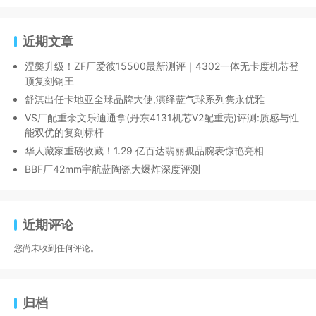
近期文章
涅槃升级！ZF厂爱彼15500最新测评｜4302一体无卡度机芯登
顶复刻钢王
舒淇出任卡地亚全球品牌大使,演绎蓝气球系列隽永优雅
VS厂配重余文乐迪通拿(丹东4131机芯V2配重壳)评测:质感与性
能双优的复刻标杆
华人藏家重磅收藏！1.29 亿百达翡丽孤品腕表惊艳亮相
BBF厂42mm宇航蓝陶瓷大爆炸深度评测
近期评论
您尚未收到任何评论。
归档