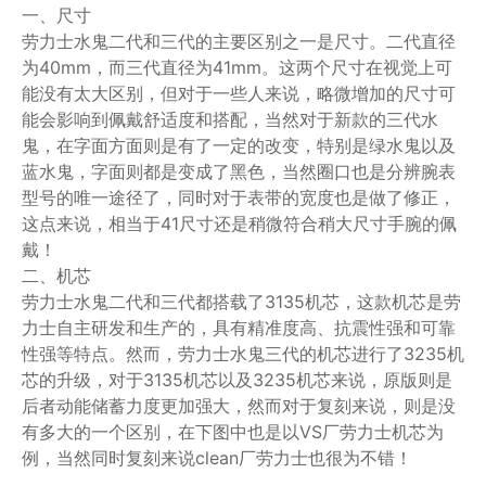
一、尺寸
劳力士水鬼二代和三代的主要区别之一是尺寸。二代直径
为40mm，而三代直径为41mm。这两个尺寸在视觉上可
能没有太大区别，但对于一些人来说，略微增加的尺寸可
能会影响到佩戴舒适度和搭配，当然对于新款的三代水
鬼，在字面方面则是有了一定的改变，特别是绿水鬼以及
蓝水鬼，字面则都是变成了黑色，当然圈口也是分辨腕表
型号的唯一途径了，同时对于表带的宽度也是做了修正，
这点来说，相当于41尺寸还是稍微符合稍大尺寸手腕的佩
戴！
二、机芯
劳力士水鬼二代和三代都搭载了3135机芯，这款机芯是劳
力士自主研发和生产的，具有精准度高、抗震性强和可靠
性强等特点。然而，劳力士水鬼三代的机芯进行了3235机
芯的升级，对于3135机芯以及3235机芯来说，原版则是
后者动能储蓄力度更加强大，然而对于复刻来说，则是没
有多大的一个区别，在下图中也是以VS厂劳力士机芯为
例，当然同时复刻来说clean厂劳力士也很为不错！