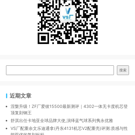
搜索
近期文章
涅槃升级！ZF厂爱彼15500最新测评｜4302一体无卡度机芯登
顶复刻钢王
舒淇出任卡地亚全球品牌大使,演绎蓝气球系列隽永优雅
VS厂配重余文乐迪通拿(丹东4131机芯V2配重壳)评测:质感与性
能双优的复刻标杆