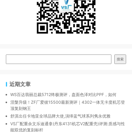
搜索
近期文章
WS百达翡丽总裁5712终极测评，盘面色泽对比PPF，如何
涅槃升级！ZF厂爱彼15500最新测评｜4302一体无卡度机芯登
顶复刻钢王
舒淇出任卡地亚全球品牌大使,演绎蓝气球系列隽永优雅
VS厂配重余文乐迪通拿(丹东4131机芯V2配重壳)评测:质感与性
能双优的复刻标杆