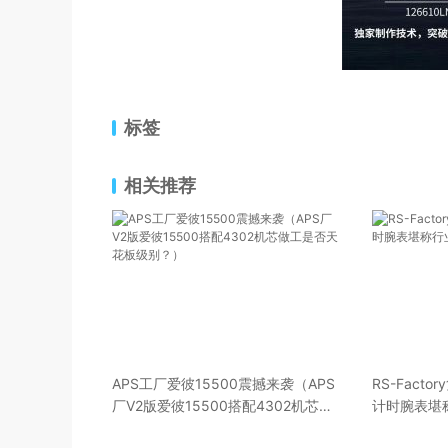
标签
相关推荐
APS工厂爱彼15500震撼来袭（APS
RS-Fact
厂V2版爱彼15500搭配4302机芯做
计时腕表堪
工是否天花板级别？）