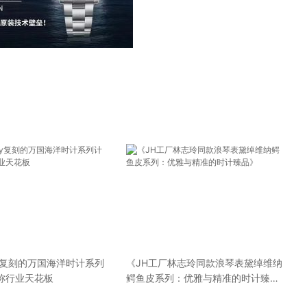
ory复刻的万国海洋时计系列
《JH工厂林志玲同款浪琴表黛绰维纳
称行业天花板
鳄鱼皮系列：优雅与精准的时计臻
品》