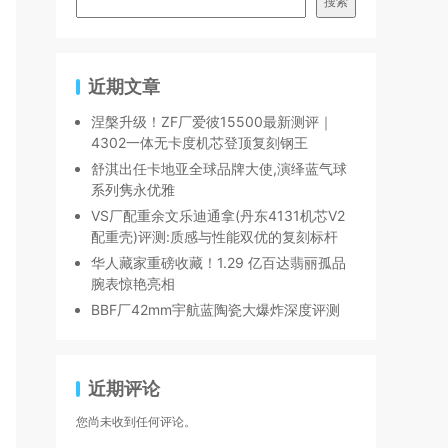
搜索
近期文章
涅槃升级！ZF厂爱彼15500最新测评｜
4302一体无卡度机芯登顶复刻钢王
舒淇出任卡地亚全球品牌大使,演绎蓝气球
系列隽永优雅
VS厂配重余文乐迪通拿(丹东4131机芯V2
配重壳)评测:质感与性能双优的复刻标杆
华人藏家重磅收藏！1.29 亿百达翡丽孤品
腕表惊艳亮相
BBF厂42mm宇航蓝陶瓷大爆炸深度评测
近期评论
您尚未收到任何评论。