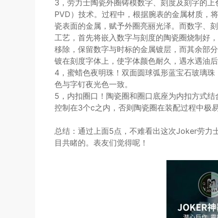
3，劳力士陶瓷外圈铸模数字、刻度及刻字的上色采用了物理
PVD）技术。过程中，根据腕表的金属材质，
瓷表面的金属，赋予外圈亮丽光泽。而数字、刻度
工艺，首先将嵌入数字与刻度的陶瓷圈烧制好，
移除，保留数字与时标的金属镀层，而其余部分
镀在刻度字体上，使字体颜色耐久，遇水遇油后
4，蜜蜡色夜明珠！双面圆球弧形蓝宝石玻璃珠
色与字钉夜光色一致。
5，内扣圈口！陶瓷圈和圈口底座为内扣方式结
控制在3个c之内，否则陶瓷圈在装配过程中极
总结：通过上面5点，不难看出这次Joker劳
目共睹的。表友们觉得呢！