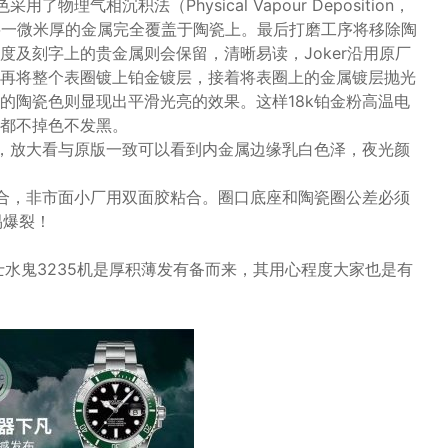
气相沉积法（Physical Vapour Deposition，
将一微米厚的金属完全覆盖于陶瓷上。最后打磨工序将移除陶
及刻字上的贵金属则会保留，清晰易读，Joker沿用原厂
再将整个表圈镀上铂金镀层，接着将表圈上的金属镀层抛光
的陶瓷色则显现出平滑光亮的效果。这样18k铂金粉高温电
都不掉色不发黑。
，放大看与原版一致可以看到内金属边缘乳白色泽，夜光颜
合，非市面小厂用双面胶粘合。圈口底座和陶瓷圈公差必须
易爆裂！
力士水鬼3235机是厚积薄发有备而来，其用心程度大家也是有