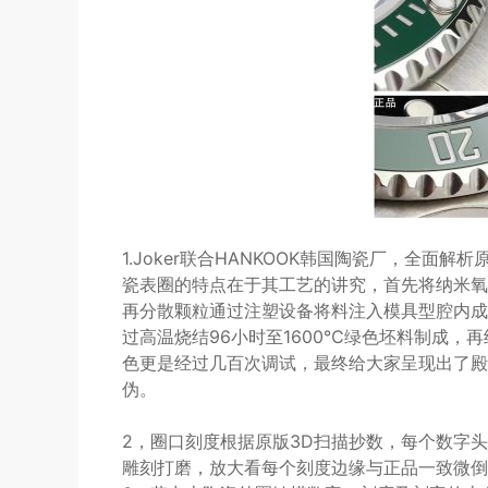
1.Joker联合HANKOOK韩国陶瓷厂，全面解析
瓷表圈的特点在于其工艺的讲究，首先将纳米氧
再分散颗粒通过注塑设备将料注入模具型腔内成
过高温烧结96小时至1600℃绿色坯料制成，
色更是经过几百次调试，最终给大家呈现出了殿
伪。
2，圈口刻度根据原版3D扫描抄数，每个数字
雕刻打磨，放大看每个刻度边缘与正品一致微倒