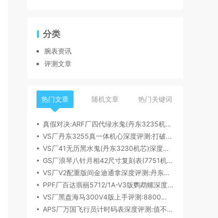
分类
腕表资讯
评测文章
热门文章
随机文章
热门关键词
真假对决:ARF厂四代绿水鬼(丹东3235机芯)深度评测
VS厂丹东3255真一体机心深度评测:打破市场乱象,重塑复刻机芯新标杆​
VS厂41无历黑水鬼(丹东3230机芯)深度评测:性能与破绽全解析
GS厂浪琴八针月相42尺寸复刻表(7751机芯)细节全析
VS厂V2配重版间金迪通拿深度评测:丹东4131机芯加持下的165克精密之作​
PPF厂百达翡丽5712/1A-V3版鹦鹉螺深度评测:细节升级直击正品
VS厂黑盘海马300V4版上手评测:8800一体机芯加持,复刻天花板实至名归?
APS厂万国飞行员计时码表深度评测:值不值得入手？