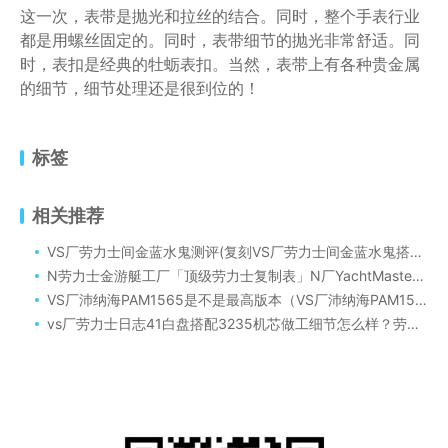
这一次，表带是抛光和拉丝的结合。同时，整个手表行业
都是用螺丝固定的。同时，表带细节的抛光非常舒适。同
时，表扣是经典的牡蛎表扣。当然，表带上有各种贵金属
的细节，细节处理还是很到位的！
标签
相关推荐
VS厂劳力士间金蓝水鬼测评(复刻VS厂劳力士间金蓝水鬼搭配3135机芯做工如何)
N劳力士金游艇工厂「顶级劳力士复制表」N厂YachtMaster116655
VS厂沛纳海PAM1565是不是最高版本（VS厂沛纳海PAM1565潜行系列复刻腕表评测）
vs厂劳力士日志41白盘搭配3235机芯做工细节怎么样？劳力士新品日志如何！