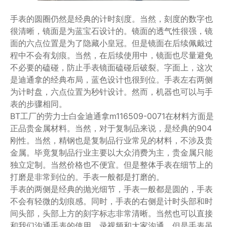
手表的圆圈仍然是经典的计时刻度。当然，刻度的数字也
很清晰，镜面是为蓝宝石设计的。镜面的透气性很强，镜
面的六点位置是为了隐藏小皇冠。但是镜面在后续佩戴过
程中不会有划痕。当然，在后续使用中，镜面也尽量避免
不必要的磕碰，防止手表镜面磕碰后破裂。字面上，这次
是迪通拿的经典布局，蓝色设计也很到位。手表左右两侧
为计时盘，六点位置为秒针设计。然而，机器也可以与手
表的步骤相同。
BT工厂的劳力士白金迪通拿m116509-0071在材料方面是
正品贵金属材料。当然，对于复制品来说，是经典的904
刚性。当然，精钢也是复制品行业常见的材料，不涉及贵
金属。毕竟复制品行业主要以大众消费为主，贵金属只能
独立定制。当然价格也不便宜。但是整体手表在细节上的
打磨是非常到位的。手表一般都是打磨的。
手表的两侧是经典的抛光细节，手表一般都是圆的，手表
不会有轻微的划痕感。同时，手表的右侧是计时头部和时
间头部，头部上方的刻字标志非常清晰。当然也可以直接
和我们沟通手表的使用，录视频和大家沟通。但是手表虽