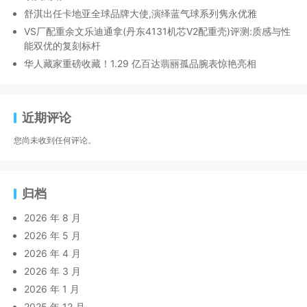
舒淇出任卡地亚全球品牌大使,演绎蓝气球系列隽永优雅
VS厂配重余文乐迪通拿(丹东4131机芯V2配重壳)评测:质感与性
能双优的复刻标杆
华人藏家重磅收藏！1.29 亿百达翡丽孤品腕表惊艳亮相
近期评论
您尚未收到任何评论。
归档
2026 年 8 月
2026 年 5 月
2026 年 4 月
2026 年 3 月
2026 年 1 月
2025 年 12 月