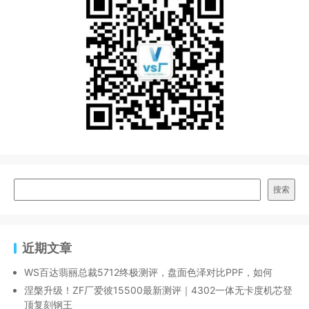
搜索
近期文章
WS百达翡丽总裁5712终极测评，盘面色泽对比PPF，如何
涅槃升级！ZF厂爱彼15500最新测评｜4302一体无卡度机芯登
顶复刻钢王