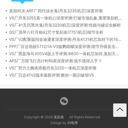
真假对决:ARF厂四代绿水鬼(丹东3235机芯)深度评测
VS厂丹东3255真一体机心深度评测:打破市场乱象,重塑复刻机芯新标杆​
VS厂41无历黑水鬼(丹东3230机芯)深度评测:性能与破绽全解析
GS厂浪琴八针月相42尺寸复刻表(7751机芯)细节全析
VS厂V2配重版间金迪通拿深度评测:丹东4131机芯加持下的165克精密之作​
PPF厂百达翡丽5712/1A-V3版鹦鹉螺深度评测:细节升级直击正品
VS厂黑盘海马300V4版上手评测:8800一体机芯加持,复刻天花板实至名归?
APS厂万国飞行员计时码表深度评测:值不值得入手？
VS厂劳力士腕表搭载丹东3235一体机芯深度评测
VS厂日志41V2版本最新评测:教你一眼识破假VS
Copyright © 2026
复刻表
All Rights Reserved
Design by
闪电博