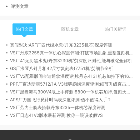
评测文章
热门文章
随机文章
热门关键词
真假对决:ARF厂四代绿水鬼(丹东3235机芯)深度评测
VS厂丹东3255真一体机心深度评测:打破市场乱象,重塑复刻机芯新标杆​
VS厂41无历黑水鬼(丹东3230机芯)深度评测:性能与破绽全解析
GS厂浪琴八针月相42尺寸复刻表(7751机芯)细节全析
VS厂V2配重版间金迪通拿深度评测:丹东4131机芯加持下的165克精密之作​
PPF厂百达翡丽5712/1A-V3版鹦鹉螺深度评测:细节升级直击正品
VS厂黑盘海马300V4版上手评测:8800一体机芯加持,复刻天花板实至名归?
APS厂万国飞行员计时码表深度评测:值不值得入手？
VS厂劳力士腕表搭载丹东3235一体机芯深度评测
VS厂日志41V2版本最新评测:教你一眼识破假VS