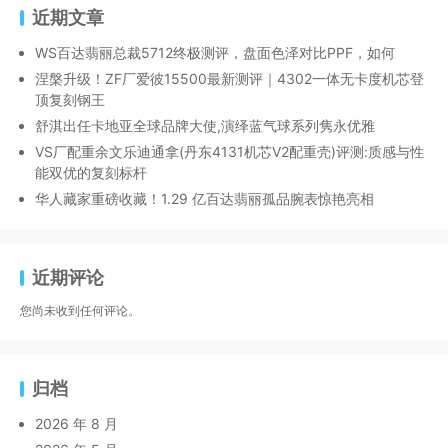
近期文章
WS百达翡丽总裁5712终极测评，盘面色泽对比PPF，如何
涅槃升级！ZF厂爱彼15500最新测评｜4302一体无卡度机芯登
顶复刻钢王
舒淇出任卡地亚全球品牌大使,演绎蓝气球系列隽永优雅
VS厂配重余文乐迪通拿(丹东4131机芯V2配重壳)评测:质感与性
能双优的复刻标杆
华人藏家重磅收藏！1.29 亿百达翡丽孤品腕表惊艳亮相
近期评论
您尚未收到任何评论。
归档
2026 年 8 月