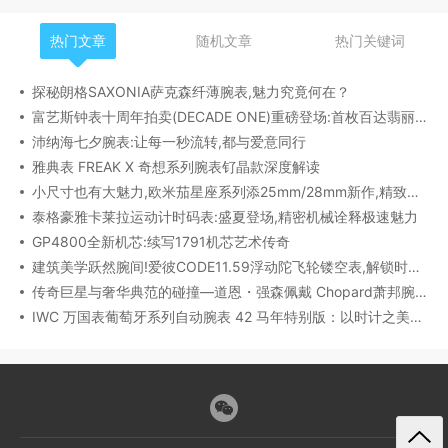
热门文章
随机文章
热门关键词
探秘朗格SAXONIA萨克森纤薄腕表,魅力究竟何在？
富艺斯钟表十周年拍卖(DECADE ONE)重磅登场:首枚百达翡丽1518精钢腕表领衔呈献
沛纳海七夕腕表:让每一秒流转,都与爱意同行
雅典表 FREAK X 奇想系列腕表钌晶款深度解读​
小尺寸也有大魅力,欧米茄星座系列添25mm/28mm新作,精致感拉满
泰格豪雅卡莱拉运动计时码表:盛夏登场,精密机械诠释极速魅力
GP4800全新机芯:续写1791机芯艺术传奇
建筑美学跃然腕间!爱彼CODE11.59浮动陀飞轮镂空表,解锁时间律动新形态
传奇巨星与奢华典范的碰撞—道恩・强森佩戴 Chopard萧邦腕表珠宝亮相威尼斯电影节
IWC 万国表葡萄牙系列自动腕表 42 马年特别版：以时计之美，致敬农历新年​