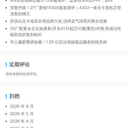
WS百达翡丽总裁5712终极测评，盘面色泽对比PPF，如何
涅槃升级！ZF厂爱彼15500最新测评｜4302一体无卡度机芯登
顶复刻钢王
舒淇出任卡地亚全球品牌大使,演绎蓝气球系列隽永优雅
VS厂配重余文乐迪通拿(丹东4131机芯V2配重壳)评测:质感与性
能双优的复刻标杆
华人藏家重磅收藏！1.29 亿百达翡丽孤品腕表惊艳亮相
近期评论
您尚未收到任何评论。
归档
2026 年 8 月
2026 年 5 月
2026 年 4 月