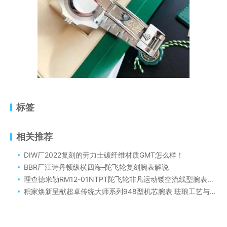
标签
相关推荐
DIW厂2022复刻的劳力士碳纤维材质GMT怎么样！
BBR厂江诗丹顿纵横四海–陀飞轮复刻腕表解说
理查德米勒RM12-01NTPT陀飞轮非凡运动镂空流线型腕表（广州特产腕表）
积家焕新呈献超卓传统大师系列948型机芯腕表 珐琅工艺与玫瑰金的传世交响