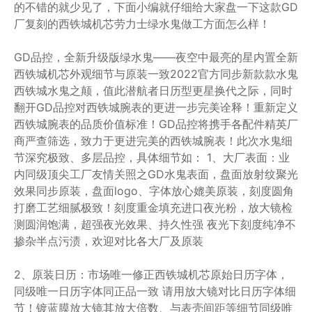
的不错的就少见了，下面小编就仔细给大家盘一下这款GD
厂复刻的西铁城机芯劳力士绿水鬼做工方面怎么样！
GD品控，全新升级版绿水鬼——夜空中最亮的星内置全新
西铁城机芯外观细节与原装一致2022官方同步新款款水鬼
西铁城水鬼之颠，值此潜航者日历型更星换代之际，同时
翻开GD品控对西铁城腕表的更进一步完美诠释！重新定义
西铁城腕表的品质价值标准！GD品控将携手各配件精英厂
商严查筛选，致力于更进完美的西铁城腕表！此次水鬼细
节深究极致、多层品控，具体细节如： 1、大厂表面：业
内同级顶尖工厂友情关照之GD水鬼表面，盘面放射纹聚光
效果同步原装，盘面logo、字体放心媲美原装，刻度圆角
打磨工艺细腻极致！刻度重金填充进口夜光粉，放大镜检
测圆润饱满，超强夜光效果、持久性强️ 夜光下刻度纯净不
掺杂半点污渍，欢迎对比各大厂及原装
2、原装日历：市场唯一修正西铁城机芯原始日历字体，
同级唯一日历字体同正品一致️ 请用放大镜对比日历字体细
节！镀蓝膜放大镜其放大倍数、与表壳间距等细节同级唯