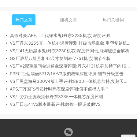
热门文章
随机文章
热门关键词
真假对决:ARF厂四代绿水鬼(丹东3235机芯)深度评测
VS厂丹东3255真一体机心深度评测:打破市场乱象,重塑复刻机芯新标杆​
VS厂41无历黑水鬼(丹东3230机芯)深度评测:性能与破绽全解析
GS厂浪琴八针月相42尺寸复刻表(7751机芯)细节全析
VS厂V2配重版间金迪通拿深度评测:丹东4131机芯加持下的165克精密之作​
PPF厂百达翡丽5712/1A-V3版鹦鹉螺深度评测:细节升级直击正品
VS厂黑盘海马300V4版上手评测:8800一体机芯加持,复刻天花板实至名归?
APS厂万国飞行员计时码表深度评测:值不值得入手？
VS厂劳力士腕表搭载丹东3235一体机芯深度评测
VS厂日志41V2版本最新评测:教你一眼识破假VS