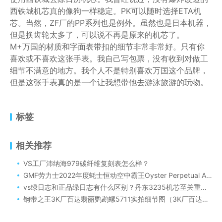
西铁城机芯真的像狗一样稳定。PK可以随时选择ETA机
芯。当然，ZF厂的PP系列也是例外。虽然也是日本机器，
但是换齿轮太多了，可以说不再是原来的机芯了。
M+万国的材质和字面表带扣的细节非常非常好。只有你
喜欢或不喜欢这张手表。我自己写包票，没有收到对做工
细节不满意的地方。我个人不是特别喜欢万国这个品牌，
但是这张手表真的是一个让我想带他去游泳旅游的玩物。
标签
相关推荐
VS工厂沛纳海979碳纤维复刻表怎么样？
GMF劳力士2022年度蚝士恒动空中霸王Oyster Perpetual Air-Kingz评测
vs绿日志和正品绿日志有什么区别？丹东3235机芯至关重要！
钢带之王3K厂百达翡丽鹦鹉螺5711实拍细节图（3K厂百达翡丽鹦鹉螺系列5711评测）