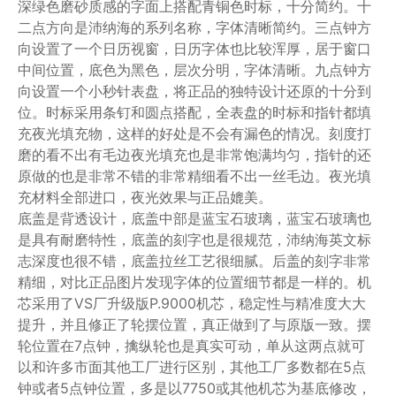
深绿色磨砂质感的字面上搭配青铜色时标，十分简约。十
二点方向是沛纳海的系列名称，字体清晰简约。三点钟方
向设置了一个日历视窗，日历字体也比较浑厚，居于窗口
中间位置，底色为黑色，层次分明，字体清晰。九点钟方
向设置一个小秒针表盘，将正品的独特设计还原的十分到
位。时标采用条钉和圆点搭配，全表盘的时标和指针都填
充夜光填充物，这样的好处是不会有漏色的情况。刻度打
磨的看不出有毛边夜光填充也是非常饱满均匀，指针的还
原做的也是非常不错的非常精细看不出一丝毛边。夜光填
充材料全部进口，夜光效果与正品媲美。
底盖是背透设计，底盖中部是蓝宝石玻璃，蓝宝石玻璃也
是具有耐磨特性，底盖的刻字也是很规范，沛纳海英文标
志深度也很不错，底盖拉丝工艺很细腻。后盖的刻字非常
精细，对比正品图片发现字体的位置细节都是一样的。机
芯采用了VS厂升级版P.9000机芯，稳定性与精准度大大
提升，并且修正了轮摆位置，真正做到了与原版一致。摆
轮位置在7点钟，擒纵轮也是真实可动，单从这两点就可
以和许多市面其他工厂进行区别，其他工厂多数都在5点
钟或者5点钟位置，多是以7750或其他机芯为基底修改，