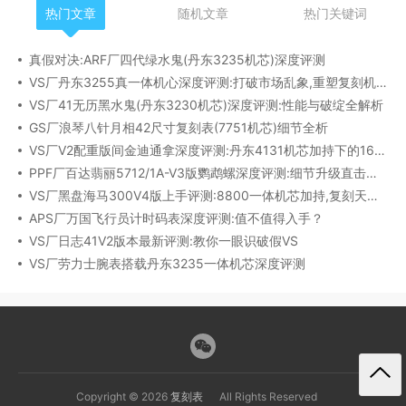
热门文章
随机文章
热门关键词
真假对决:ARF厂四代绿水鬼(丹东3235机芯)深度评测
VS厂丹东3255真一体机心深度评测:打破市场乱象,重塑复刻机芯新标杆​
VS厂41无历黑水鬼(丹东3230机芯)深度评测:性能与破绽全解析
GS厂浪琴八针月相42尺寸复刻表(7751机芯)细节全析
VS厂V2配重版间金迪通拿深度评测:丹东4131机芯加持下的165克精密之作​
PPF厂百达翡丽5712/1A-V3版鹦鹉螺深度评测:细节升级直击正品
VS厂黑盘海马300V4版上手评测:8800一体机芯加持,复刻天花板实至名归?
APS厂万国飞行员计时码表深度评测:值不值得入手？
VS厂日志41V2版本最新评测:教你一眼识破假VS
VS厂劳力士腕表搭载丹东3235一体机芯深度评测
Copyright © 2026
复刻表
All Rights Reserved