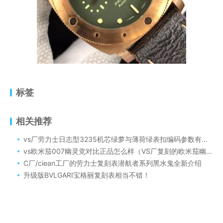
标签
相关推荐
vs厂劳力士日志型3235机芯绿萝与薄荷绿表扣编码参数有变化吗
vs欧米茄007幽灵党对比正品怎么样（VS厂复刻的欧米茄幽灵党V2版强势来袭会一眼假吗）
C厂/ciean工厂的劳力士复刻表潜航者系列黑水鬼全新介绍
升级版BVLGARI宝格丽复刻表相当不错！