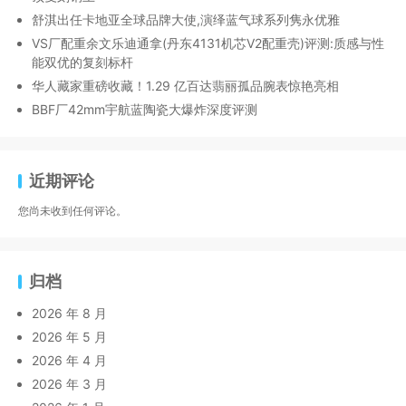
舒淇出任卡地亚全球品牌大使,演绎蓝气球系列隽永优雅
VS厂配重余文乐迪通拿(丹东4131机芯V2配重壳)评测:质感与性
能双优的复刻标杆
华人藏家重磅收藏！1.29 亿百达翡丽孤品腕表惊艳亮相
BBF厂42mm宇航蓝陶瓷大爆炸深度评测
近期评论
您尚未收到任何评论。
归档
2026 年 8 月
2026 年 5 月
2026 年 4 月
2026 年 3 月