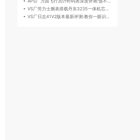
APS厂万国飞行员计时码表深度评测:值不值得入手？
VS厂劳力士腕表搭载丹东3235一体机芯深度评测
VS厂日志41V2版本最新评测:教你一眼识破假VS