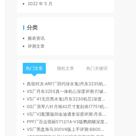
2022 年 5 月
分类
腕表资讯
评测文章
热门文章
随机文章
热门关键词
真假对决:ARF厂四代绿水鬼(丹东3235机芯)深度评测
VS厂丹东3255真一体机心深度评测:打破市场乱象,重塑复刻机芯新标杆​
VS厂41无历黑水鬼(丹东3230机芯)深度评测:性能与破绽全解析
GS厂浪琴八针月相42尺寸复刻表(7751机芯)细节全析
VS厂V2配重版间金迪通拿深度评测:丹东4131机芯加持下的165克精密之作​
PPF厂百达翡丽5712/1A-V3版鹦鹉螺深度评测:细节升级直击正品
VS厂黑盘海马300V4版上手评测:8800一体机芯加持,复刻天花板实至名归?