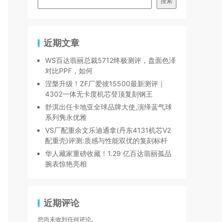
搜索
近期文章
WS百达翡丽总裁5712终极测评，盘面色泽
对比PPF，如何
涅槃升级！ZF厂爱彼15500最新测评｜
4302一体无卡度机芯登顶复刻钢王
舒淇出任卡地亚全球品牌大使,演绎蓝气球
系列隽永优雅
VS厂配重余文乐迪通拿(丹东4131机芯V2
配重壳)评测:质感与性能双优的复刻标杆
华人藏家重磅收藏！1.29 亿百达翡丽孤品
腕表惊艳亮相
近期评论
您尚未收到任何评论。