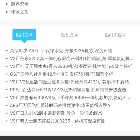
腕表资讯
评测文章
热门文章
随机文章
热门关键词
真假对决:ARF厂四代绿水鬼(丹东3235机芯)深度评测
VS厂丹东3255真一体机心深度评测:打破市场乱象,重塑复刻机芯新标杆​
VS厂41无历黑水鬼(丹东3230机芯)深度评测:性能与破绽全解析
GS厂浪琴八针月相42尺寸复刻表(7751机芯)细节全析
VS厂V2配重版间金迪通拿深度评测:丹东4131机芯加持下的165克精密之作​
PPF厂百达翡丽5712/1A-V3版鹦鹉螺深度评测:细节升级直击正品
VS厂黑盘海马300V4版上手评测:8800一体机芯加持,复刻天花板实至名归?
APS厂万国飞行员计时码表深度评测:值不值得入手？
VS厂日志41V2版本最新评测:教你一眼识破假VS
VS厂劳力士腕表搭载丹东3235一体机芯深度评测