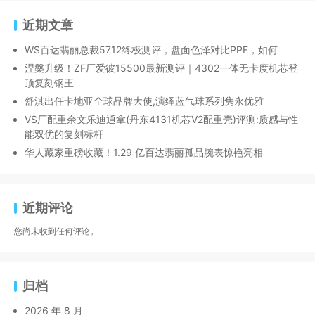
近期文章
WS百达翡丽总裁5712终极测评，盘面色泽对比PPF，如何
涅槃升级！ZF厂爱彼15500最新测评｜4302一体无卡度机芯登
顶复刻钢王
舒淇出任卡地亚全球品牌大使,演绎蓝气球系列隽永优雅
VS厂配重余文乐迪通拿(丹东4131机芯V2配重壳)评测:质感与性
能双优的复刻标杆
华人藏家重磅收藏！1.29 亿百达翡丽孤品腕表惊艳亮相
近期评论
您尚未收到任何评论。
归档
2026 年 8 月