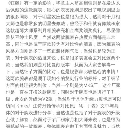
《狂飙》有一定的影响，毕竟主人翁高启强则是在发达以
后佩戴的这款腕表，细心的表友原则是挖出了电视剧里面
的很多同款，对于明星效应也是很为强大，然而对于月相
大师也是非常多的明星去佩戴，曾经于和伟就有佩戴积家
这款超薄大师系列月相腕表亮相金鹰奖颁奖典礼，尽显儒
雅从容绅士风度，当然这两款腕表在热度方面都是非常
高，同时也是属于两款较为有对比性的腕表，因为腕表的
风格方面则是多了一些正装休闲气质，当然也是较为正
装，对于腕表的热度来说，也是很多表友会去对比这两个
款，当然我们则是对比复刻版本，从而为大家去解毒一
下，当然细节方面的比对，也是妮影家比较热心的事情！
这两款腕表都是属于现如今的复刻行业的标杆，对于细节
方面的处理很为到位，当然一个则是为MKS厂，这个厂家
也是一直在开模这款腕表，同时对于腕表也是进行了升
级，此次的升级为V2版，当然对于具体升级力度也是可以
访问《mks厂江诗丹顿传承对比原厂N厂手表》文中与具
体的对于腕表进行分享，当然也是包括了对于腕表的升级
点做了解答，然而对于gf厂积家月相大师来说，也是很为
细腻感的一款腕表，整体腕表在做工方面很具魅力，当然