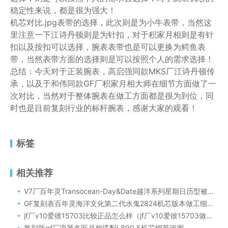
稳定性来说，都是很为强大！
机芯对比.jpg表带的选择，此次则是为小牛表带，当然这
里注意一下江诗丹顿则是为针扣，对于积家月相则是有针
扣以及按扣可以选择，腕表表带也是可以更换为鳄鱼表
带，当然表带方面的选择则是可以按照个人的需求选择！
总结：今天对于正装腕表，高启强同款MKS厂江诗丹顿传
承，以及于和伟同款GF厂积家月相大师在细节方面做了一
次对比，当然对于整体腕表在做工方面都是很为到位，同
时也是目前复刻行业的标杆腕表，感谢大家的观看！
标签
相关推荐
V7厂百年灵Transocean-Day&Date越洋系列星期日历型被称为头等舱级腕表
GF复刻表百年灵海洋文化第二代水鬼2824机芯版本做工细节全新全面评测
jf厂v10爱彼15703比较正品怎么样（jf厂v10爱彼15703做工水平比较会一眼假吗？）
复刻版gf厂浪琴名匠月相搭配L899.5机芯细节评测