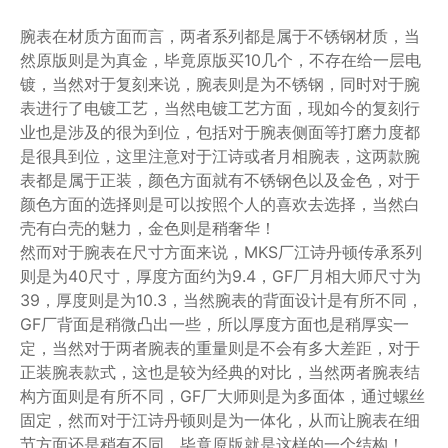
腕表在材质方面而言，两者系列都是属于不锈钢材质，当
然原版则是为真金，毕竟原版买10几个，不存在给一层电
镀，当然对于复刻来说，腕表则是为不锈钢，同时对于腕
表进行了电镀工艺，当然电镀工艺方面，现如今的复刻行
业也是涉及的很为到位，包括对于腕表侧面等打磨力度都
是很具到位，这里注意对于江诗或者月相腕表，这两款腕
表都是属于正装，颜色方面就有不锈钢色以及金色，对于
颜色方面的选择则是可以按照个人的喜欢去选择，当然白
壳有白壳的魅力，金色则是稍奢华！
然而对于腕表在尺寸方面来说，MKS厂江诗丹顿传承系列
则是为40尺寸，厚度方面约为9.4，GF厂月相大师尺寸为
39，厚度则是为10.3，当然腕表的背面设计是有所不同，
GF厂背面是稍微凸出一些，所以厚度方面也是稍厚实一
定，当然对于两者腕表的重量则是不会有多大差距，对于
正装腕表款式，这也是较为经典的对比，当然两者腕表结
构方面则是有所不同，GF厂大师则是为多面体，通过螺丝
固定，然而对于江诗丹顿则是为一体化，从而让腕表在细
节方面还是稍有不同，毕竟原版就是这样的一个结构！