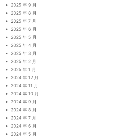
2025 年 9 月
2025 年 8 月
2025 年 7 月
2025 年 6 月
2025 年 5 月
2025 年 4 月
2025 年 3 月
2025 年 2 月
2025 年 1 月
2024 年 12 月
2024 年 11 月
2024 年 10 月
2024 年 9 月
2024 年 8 月
2024 年 7 月
2024 年 6 月
2024 年 5 月