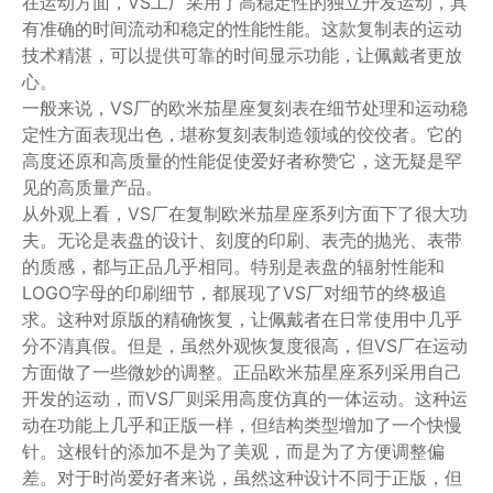
在运动方面，VS工厂采用了高稳定性的独立开发运动，具
有准确的时间流动和稳定的性能性能。这款复制表的运动
技术精湛，可以提供可靠的时间显示功能，让佩戴者更放
心。
一般来说，VS厂的欧米茄星座复刻表在细节处理和运动稳
定性方面表现出色，堪称复刻表制造领域的佼佼者。它的
高度还原和高质量的性能促使爱好者称赞它，这无疑是罕
见的高质量产品。
从外观上看，VS厂在复制欧米茄星座系列方面下了很大功
夫。无论是表盘的设计、刻度的印刷、表壳的抛光、表带
的质感，都与正品几乎相同。特别是表盘的辐射性能和
LOGO字母的印刷细节，都展现了VS厂对细节的终极追
求。这种对原版的精确恢复，让佩戴者在日常使用中几乎
分不清真假。但是，虽然外观恢复度很高，但VS厂在运动
方面做了一些微妙的调整。正品欧米茄星座系列采用自己
开发的运动，而VS厂则采用高度仿真的一体运动。这种运
动在功能上几乎和正版一样，但结构类型增加了一个快慢
针。这根针的添加不是为了美观，而是为了方便调整偏
差。对于时尚爱好者来说，虽然这种设计不同于正版，但