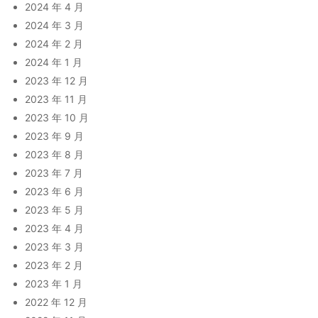
2024 年 4 月
2024 年 3 月
2024 年 2 月
2024 年 1 月
2023 年 12 月
2023 年 11 月
2023 年 10 月
2023 年 9 月
2023 年 8 月
2023 年 7 月
2023 年 6 月
2023 年 5 月
2023 年 4 月
2023 年 3 月
2023 年 2 月
2023 年 1 月
2022 年 12 月