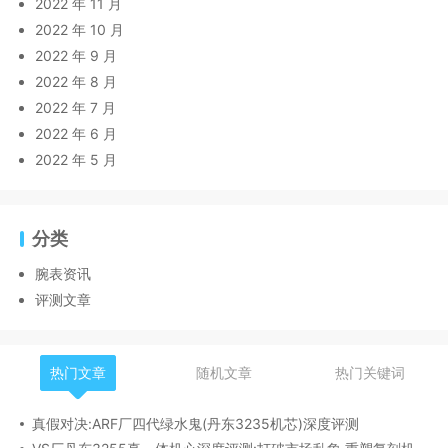
2022 年 11 月
2022 年 10 月
2022 年 9 月
2022 年 8 月
2022 年 7 月
2022 年 6 月
2022 年 5 月
分类
腕表资讯
评测文章
热门文章
随机文章
热门关键词
真假对决:ARF厂四代绿水鬼(丹东3235机芯)深度评测