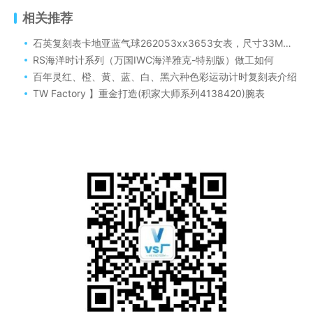
相关推荐
石英复刻表卡地亚蓝气球262053xx3653女表，尺寸33MM介绍
RS海洋时计系列（万国IWC海洋雅克-特别版）做工如何
百年灵红、橙、黄、蓝、白、黑六种色彩运动计时复刻表介绍
TW Factory 】重金打造(积家大师系列4138420)腕表