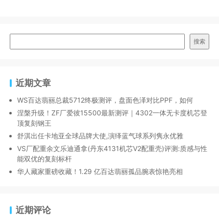
搜索
近期文章
WS百达翡丽总裁5712终极测评，盘面色泽对比PPF，如何
涅槃升级！ZF厂爱彼15500最新测评｜4302一体无卡度机芯登
顶复刻钢王
舒淇出任卡地亚全球品牌大使,演绎蓝气球系列隽永优雅
VS厂配重余文乐迪通拿(丹东4131机芯V2配重壳)评测:质感与性
能双优的复刻标杆
华人藏家重磅收藏！1.29 亿百达翡丽孤品腕表惊艳亮相
近期评论