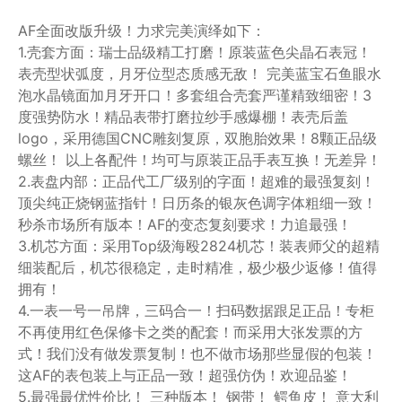
AF全面改版升级！力求完美演绎如下：
1.壳套方面：瑞士品级精工打磨！原装蓝色尖晶石表冠！
表壳型状弧度，月牙位型态质感无敌！ 完美蓝宝石鱼眼水
泡水晶镜面加月牙开口！多套组合壳套严谨精致细密！3
度强势防水！精品表带打磨拉纱手感爆棚！表壳后盖
logo，采用德国CNC雕刻复原，双胞胎效果！8颗正品级
螺丝！ 以上各配件！均可与原装正品手表互换！无差异！
2.表盘内部：正品代工厂级别的字面！超难的最强复刻！
顶尖纯正烧钢蓝指针！日历条的银灰色调字体粗细一致！
秒杀市场所有版本！AF的变态复刻要求！力追最强！
3.机芯方面：采用Top级海殴2824机芯！装表师父的超精
细装配后，机芯很稳定，走时精准，极少极少返修！值得
拥有！
4.一表一号一吊牌，三码合一！扫码数据跟足正品！专柜
不再使用红色保修卡之类的配套！而采用大张发票的方
式！我们没有做发票复制！也不做市场那些显假的包装！
这AF的表包装上与正品一致！超强仿伪！欢迎品鉴！
5.最强最优性价比！ 三种版本！ 钢带！ 鳄鱼皮！ 意大利