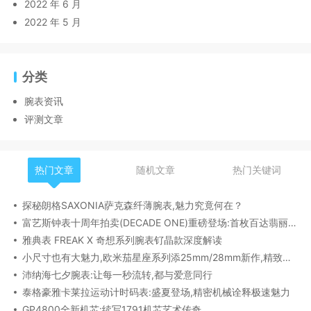
2022 年 6 月
2022 年 5 月
分类
腕表资讯
评测文章
热门文章
随机文章
热门关键词
探秘朗格SAXONIA萨克森纤薄腕表,魅力究竟何在？
富艺斯钟表十周年拍卖(DECADE ONE)重磅登场:首枚百达翡丽1518精钢腕表领衔呈献
雅典表 FREAK X 奇想系列腕表钌晶款深度解读​
小尺寸也有大魅力,欧米茄星座系列添25mm/28mm新作,精致感拉满
沛纳海七夕腕表:让每一秒流转,都与爱意同行
泰格豪雅卡莱拉运动计时码表:盛夏登场,精密机械诠释极速魅力
GP4800全新机芯:续写1791机芯艺术传奇