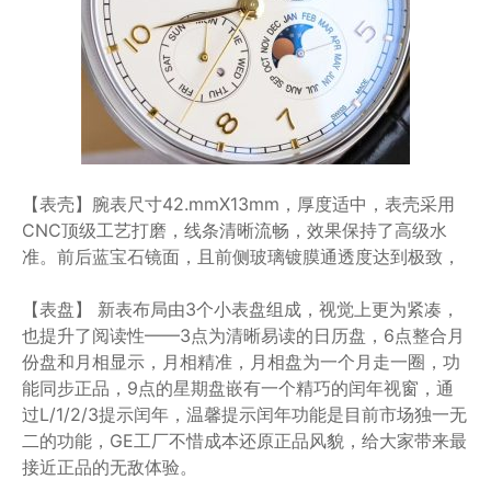
【表壳】腕表尺寸42.mmX13mm，厚度适中，表壳采用
CNC顶级工艺打磨，线条清晰流畅，效果保持了高级水
准。前后蓝宝石镜面，且前侧玻璃镀膜通透度达到极致，
【表盘】 新表布局由3个小表盘组成，视觉上更为紧凑，
也提升了阅读性——3点为清晰易读的日历盘，6点整合月
份盘和月相显示，月相精准，月相盘为一个月走一圈，功
能同步正品，9点的星期盘嵌有一个精巧的闰年视窗，通
过L/1/2/3提示闰年，温馨提示闰年功能是目前市场独一无
二的功能，GE工厂不惜成本还原正品风貌，给大家带来最
接近正品的无敌体验。