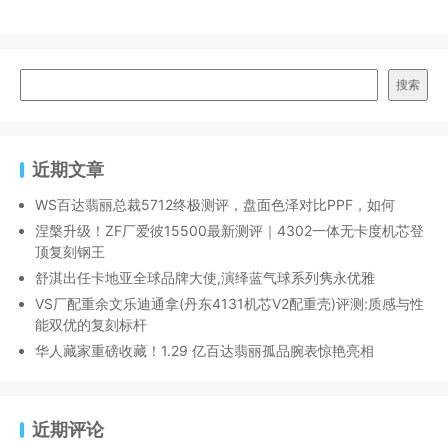
搜索
近期文章
WS百达翡丽总裁5712终极测评，盘面色泽对比PPF，如何
涅槃升级！ZF厂爱彼15500最新测评｜4302一体无卡度机芯登
顶复刻钢王
舒淇出任卡地亚全球品牌大使,演绎蓝气球系列隽永优雅
VS厂配重余文乐迪通拿(丹东4131机芯V2配重壳)评测:质感与性
能双优的复刻标杆
华人藏家重磅收藏！1.29 亿百达翡丽孤品腕表惊艳亮相
近期评论