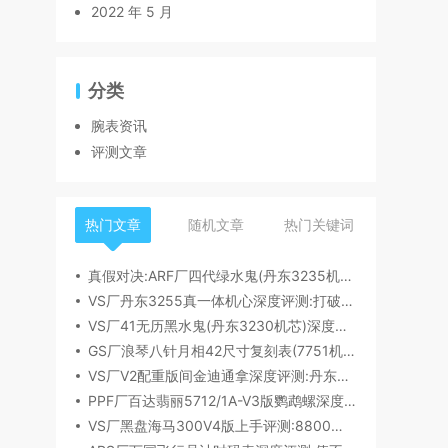
2022 年 5 月
分类
腕表资讯
评测文章
热门文章
随机文章
热门关键词
真假对决:ARF厂四代绿水鬼(丹东3235机芯)深度评测
VS厂丹东3255真一体机心深度评测:打破市场乱象,重塑复刻机芯新标杆​
VS厂41无历黑水鬼(丹东3230机芯)深度评测:性能与破绽全解析
GS厂浪琴八针月相42尺寸复刻表(7751机芯)细节全析
VS厂V2配重版间金迪通拿深度评测:丹东4131机芯加持下的165克精密之作​
PPF厂百达翡丽5712/1A-V3版鹦鹉螺深度评测:细节升级直击正品
VS厂黑盘海马300V4版上手评测:8800一体机芯加持,复刻天花板实至名归?