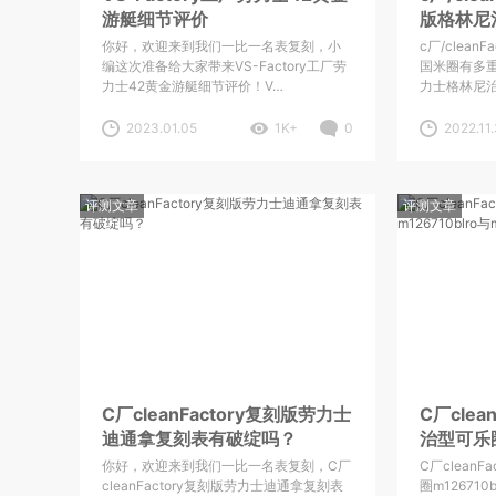
游艇细节评价
版格林尼
140g吗
你好，欢迎来到我们一比一名表复刻，小
c厂/clea
编这次准备给大家带来VS-Factory工厂劳
国米圈有多重？
力士42黄金游艇细节评价！V…
力士格林尼
2023.01.05
1K+
0
2022.11
评测文章
评测文章
C厂cleanFactory复刻版劳力士
C厂clea
迪通拿复刻表有破绽吗？
治型可乐圈
m12671
你好，欢迎来到我们一比一名表复刻，C厂
C厂clean
cleanFactory复刻版劳力士迪通拿复刻表
圈m126710b