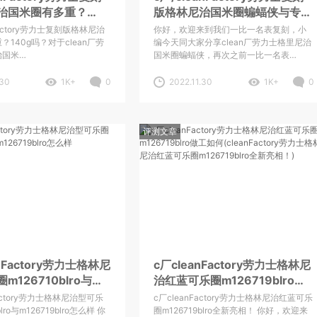
治国米圈有多重？
版格林尼治国米圈蝙蝠侠与专柜
？
品质区别d大吗？
nFactory劳力士复刻版格林尼治
你好，欢迎来到我们一比一名表复刻，小
140g吗？对于clean厂劳
编今天同大家分享clean厂劳力士格里尼治
治国米…
国米圈蝙蝠侠，再次之前一比一名表…
.30
1K+
0
2022.11.30
1K+
0
评测文章
nFactory劳力士格林尼
c厂cleanFactory劳力士格林尼
m126710blro与
治红蓝可乐圈m126719blro做
9blro怎么样
工如何(cleanFactory劳力士格
Factory劳力士格林尼治型可乐
c厂cleanFactory劳力士格林尼治红蓝可乐
林尼治红蓝可乐圈
lro与m126719blro怎么样 你
圈m126719blro全新亮相！ 你好，欢迎来