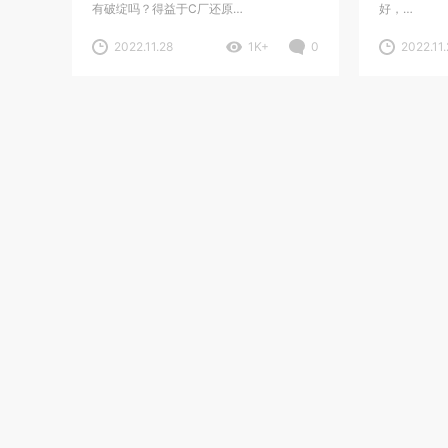
有破绽吗？得益于C厂还原…
好，…
2022.11.28
1K+
0
2022.11.