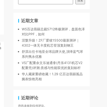
搜索
近期文章
WS百达翡丽总裁5712终极测评，盘面色泽
对比PPF，如何
涅槃升级！ZF厂爱彼15500最新测评｜
4302一体无卡度机芯登顶复刻钢王
舒淇出任卡地亚全球品牌大使,演绎蓝气球
系列隽永优雅
VS厂配重余文乐迪通拿(丹东4131机芯V2
配重壳)评测:质感与性能双优的复刻标杆
华人藏家重磅收藏！1.29 亿百达翡丽孤品
腕表惊艳亮相
近期评论
您尚未收到任何评论。