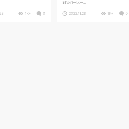
到我们一比一…
m126719blro全新亮相！)
28
1K+
0
2022.11.28
1K+
0