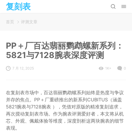
复刻表
首页
评测文章
PP＋厂百达翡丽鹦鹉螺新系列：
5821与7128腕表深度评测
7 月 12, 2025
1K+
0
在复刻表市场中，百达翡丽鹦鹉螺系列始终是热度与争议
并存的焦点。PP＋厂重磅推出的新系列CUBITUS（涵盖
5821腕表与7128腕表 ），凭借对原版的精准复刻追求，
再次搅动复刻表市场。作为腕表评测爱好者，本文将从机
芯、外观、佩戴体验等维度，深度剖析这两块腕表的细节
表现。