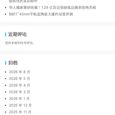
能双优的复刻标杆
华人藏家重磅收藏！1.29 亿百达翡丽孤品腕表惊艳亮相
BBF厂42mm宇航蓝陶瓷大爆炸深度评测
近期评论
您尚未收到任何评论。
归档
2026 年 8 月
2026 年 5 月
2026 年 4 月
2026 年 3 月
2026 年 1 月
2025 年 12 月
2025 年 11 月