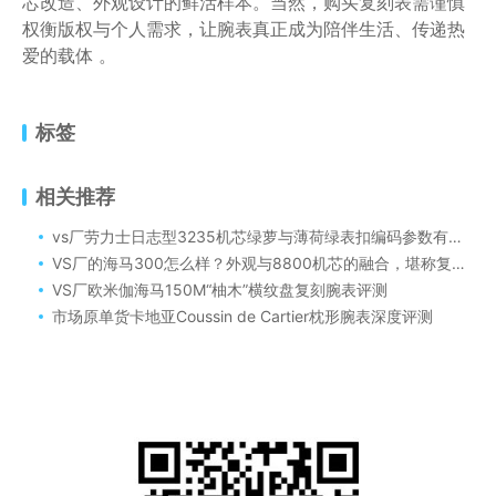
芯改造、外观设计的鲜活样本。当然，购买复刻表需谨慎
权衡版权与个人需求，让腕表真正成为陪伴生活、传递热
爱的载体 。
标签
相关推荐
vs厂劳力士日志型3235机芯绿萝与薄荷绿表扣编码参数有变化吗
VS厂的海马300怎么样？外观与8800机芯的融合，堪称复刻表市场的一匹黑马！
VS厂欧米伽海马150M“柚木”横纹盘复刻腕表评测
市场原单货卡地亚Coussin de Cartier枕形腕表深度评测