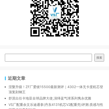
搜索
近期文章
涅槃升级！ZF厂爱彼15500最新测评｜4302一体无卡度机芯登
顶复刻钢王
舒淇出任卡地亚全球品牌大使,演绎蓝气球系列隽永优雅
VS厂配重余文乐迪通拿(丹东4131机芯V2配重壳)评测:质感与性