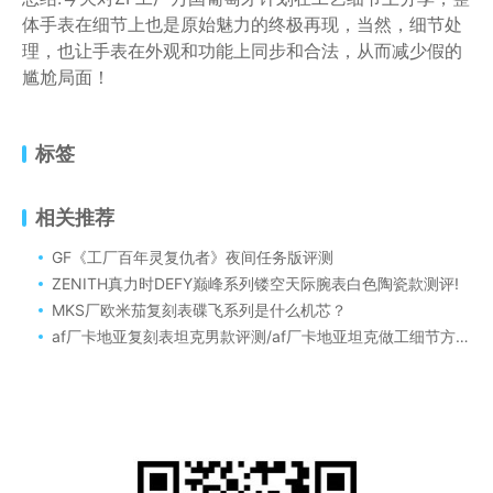
体手表在细节上也是原始魅力的终极再现，当然，细节处
理，也让手表在外观和功能上同步和合法，从而减少假的
尴尬局面！
标签
相关推荐
GF《工厂百年灵复仇者》夜间任务版评测
ZENITH真力时DEFY巅峰系列镂空天际腕表白色陶瓷款测评!
MKS厂欧米茄复刻表碟飞系列是什么机芯？
af厂卡地亚复刻表坦克男款评测/af厂卡地亚坦克做工细节方面值得入手吗