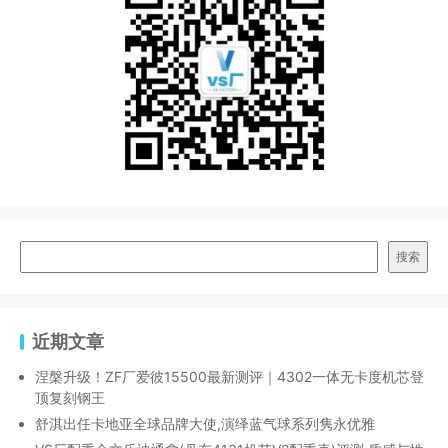
搜索
近期文章
涅槃升级！ZF厂爱彼15500最新测评｜4302一体无卡度机芯登
顶复刻钢王
舒淇出任卡地亚全球品牌大使,演绎蓝气球系列隽永优雅