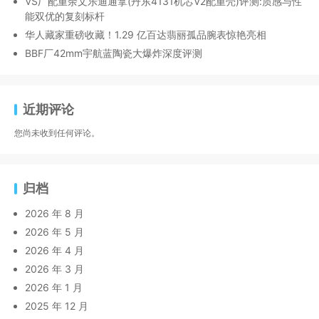
VS厂配重余文乐迪通拿(丹东4131机芯V2配重壳)评测:质感与性
能双优的复刻标杆
华人藏家重磅收藏！1.29 亿百达翡丽孤品腕表惊艳亮相
BBF厂42mm宇航蓝陶瓷大爆炸深度评测
近期评论
您尚未收到任何评论。
归档
2026 年 8 月
2026 年 5 月
2026 年 4 月
2026 年 3 月
2026 年 1 月
2025 年 12 月