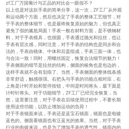
zf工厂万国葡计与正品的对比会一眼假不？
以上也是对这款手表的简单分享，这一次，ZF工厂从外观
和运动两个方面，然后也决定了手表的整体工艺细节，对
于手表的整体细节，也是最终恢复原始的魅力，但也真正
避免了假的尴尬局面！手表一般在材料方面，是不锈钢材
料，对于手表模具，也很圆，手表通过抛光和拉丝，也让
手表有层次感，同时注意，对于手表的结构也是同步和合
法的，手表由镜体、中体和后盖组成，手表三面一体，也
与合法一致！同时，用螺丝固定，恢复合法细节的魅力！
手表侧面的细节是拉丝的结构，侧面的棱角也是包边的，
这样手表就不会有划痕了。当然，手表侧面的整体线条感
非常舒适，触感很强。右把头与手表的功能点相对应，右
上角是计时开始和暂停按钮，中间是时间将头，最下面是
计时针将头。对于功能细节，ZF工厂已经完全恢复，当
然，这里要注意，对于手表在后续使用过程中，不要长期
使用这些功能，以防止增加运动的负荷！
对于手表镜面来说，手表还是蓝宝石镜面，镜面也是电镀
蓝色的。侧面看镜面也有泛蓝光的效果。当然，对于手表
行业的电镀来说，也是为了增加手表的透气性，镜面内的