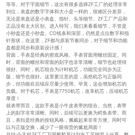
等等。对于字面细节，这次有很多选择ZF工厂的处理非常
到位，表盘的数字字体和大小是一样的，很难区分差异，
无论是表盘还是小表盘、指针、头等细节。ZF工厂产品和
正品没有太大区别。进入特写，我们来看看细节，不管是
小秒盘还是小秒盘。CD线条和深层，仍然是点位数字和指
针形状，在这里，ZF都与原装节奏同步，对于细节和功能
盘都是同步和原装设计感！
背面，手表是经典的密底风格。手表背面用螺丝固定。同
时，背面的螺丝和背面的刻字也非常清晰，细节也处理得
很好。同时，机芯组合为计时机芯，功能完全同步为正
版，细节也很好。这里要注意的是，虽然机芯与正版同
步，但功能在后续应尽量少使用。毕竟，这会增加机芯的
负载。对于机芯，手表是7750机芯，改革机芯，压缩机芯
厚度！
就表带而言，这款手表是小牛皮表带的组合。当然，表带
上的刻字非常清晰。同时，后续可以更换为鳄鱼表带。而
且，表扣是经典的按钮风格，佩戴起来非常方便。同时可
以与正版交换，减少了一眼假货的尴尬局面！
总结:今天对ZF工厂万国葡萄牙计划在工艺细节上分享，整