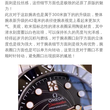
面则是拉丝感，这些细节方面也是极致的还原了原版的魅
力！
此次对于这款腕表也是属于300米旗下的的升级款，整体
腕表新升级的42毫米的表径使腕表视觉上看起来更加大
气、美观，欧米茄标志性的潜水表圈采用陶瓷材质，其中
潜水刻度覆以白色珐琅，可以保持长久的亮度与光泽感，
经得起岁月的沉积与磨练，对于腕表圈口刻字方面的立体
度也是很为强大，对于腕表细节方面则是很为有优势，腕
表圈口方面也是可以单方向转动，这里注意对于圈口不要
顺时针转动，避免圈口出现损坏的尴尬！