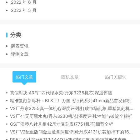
2022 年 6 月
2022 年 5 月
分类
腕表资讯
评测文章
热门文章
随机文章
热门关键词
真假对决:ARF厂四代绿水鬼(丹东3235机芯)深度评测
精准复刻新标杆：BLS工厂万国飞行员系列41mm新品首发解析
VS厂丹东3255真一体机心深度评测:打破市场乱象,重塑复刻机芯新标杆​
VS厂41无历黑水鬼(丹东3230机芯)深度评测:性能与破绽全解析
GS厂浪琴八针月相42尺寸复刻表(7751机芯)细节全析
VS厂V2配重版间金迪通拿深度评测:丹东4131机芯加持下的165克精密之作​
PPF厂百达翡丽5712/1A-V3版鹦鹉螺深度评测:细节升级直击正品