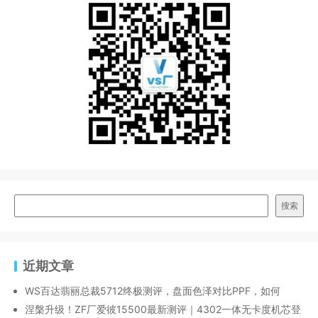
搜索
近期文章
WS百达翡丽总裁5712终极测评，盘面色泽对比PPF，如何
涅槃升级！ZF厂爱彼15500最新测评｜4302一体无卡度机芯登