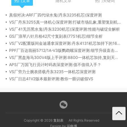
热门文章
随机文章
热门关键词
真假对决:ARF厂四代绿水鬼(丹东3235机芯)深度评测
VS厂丹东3255真一体机心深度评测:打破市场乱象,重塑复刻机芯新标杆​
VS厂41无历黑水鬼(丹东3230机芯)深度评测:性能与破绽全解析
GS厂浪琴八针月相42尺寸复刻表(7751机芯)细节全析
VS厂V2配重版间金迪通拿深度评测:丹东4131机芯加持下的165克精密之作​
PPF厂百达翡丽5712/1A-V3版鹦鹉螺深度评测:细节升级直击正品
VS厂黑盘海马300V4版上手评测:8800一体机芯加持,复刻天花板实至名归?
APS厂万国飞行员计时码表深度评测:值不值得入手？
VS厂劳力士腕表搭载丹东3235一体机芯深度评测
VS厂日志41V2版本最新评测:教你一眼识破假VS
Copyright © 2026
复刻表
All Rights Reserved
Design by
闪电博