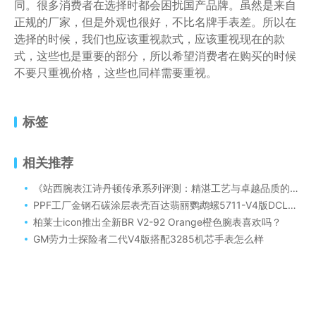
同。很多消费者在选择时都会困扰国产品牌。虽然是来自
正规的厂家，但是外观也很好，不比名牌手表差。所以在
选择的时候，我们也应该重视款式，应该重视现在的款
式，这些也是重要的部分，所以希望消费者在购买的时候
不要只重视价格，这些也同样需要重视。
标签
相关推荐
《站西腕表江诗丹顿传承系列评测：精湛工艺与卓越品质的完美呈现》
PPF工厂金钢石碳涂层表壳百达翡丽鹦鹉螺5711-V4版DCL镀黑手表评估
柏莱士icon推出全新BR V2-92 Orange橙色腕表喜欢吗？
GM劳力士探险者二代V4版搭配3285机芯手表怎么样