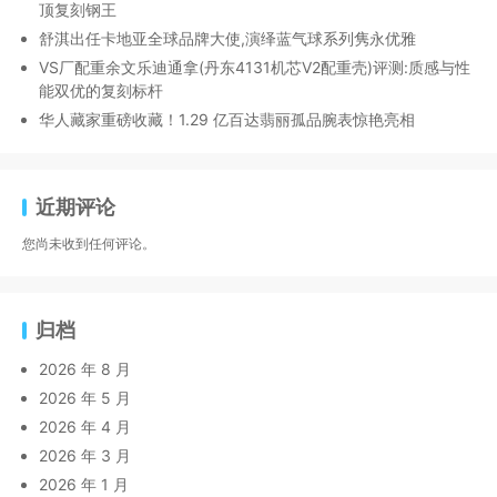
顶复刻钢王
舒淇出任卡地亚全球品牌大使,演绎蓝气球系列隽永优雅
VS厂配重余文乐迪通拿(丹东4131机芯V2配重壳)评测:质感与性
能双优的复刻标杆
华人藏家重磅收藏！1.29 亿百达翡丽孤品腕表惊艳亮相
近期评论
您尚未收到任何评论。
归档
2026 年 8 月
2026 年 5 月
2026 年 4 月
2026 年 3 月
2026 年 1 月