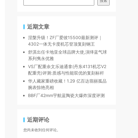
搜索
近期文章
涅槃升级！ZF厂爱彼15500最新测评｜
4302一体无卡度机芯登顶复刻钢王
舒淇出任卡地亚全球品牌大使,演绎蓝气球
系列隽永优雅
VS厂配重余文乐迪通拿(丹东4131机芯V2
配重壳)评测:质感与性能双优的复刻标杆
华人藏家重磅收藏！1.29 亿百达翡丽孤品
腕表惊艳亮相
BBF厂42mm宇航蓝陶瓷大爆炸深度评测
近期评论
您尚未收到任何评论。