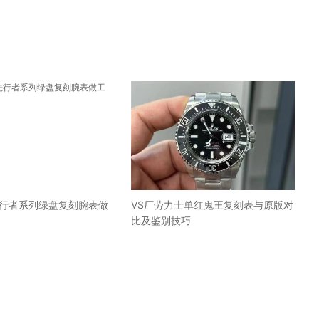
先行者系列绿盘复刻腕表做
VS厂劳力士单红鬼王复刻表与原版对
比及鉴别技巧