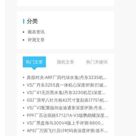
分类
腕表资讯
评测文章
热门文章
随机文章
热门关键词
真假对决:ARF厂四代绿水鬼(丹东3235机芯)深度评测
VS厂丹东3255真一体机心深度评测:打破市场乱象,重塑复刻机芯新标杆​
VS厂41无历黑水鬼(丹东3230机芯)深度评测:性能与破绽全解析
GS厂浪琴八针月相42尺寸复刻表(7751机芯)细节全析
VS厂V2配重版间金迪通拿深度评测:丹东4131机芯加持下的165克精密之作​
PPF厂百达翡丽5712/1A-V3版鹦鹉螺深度评测:细节升级直击正品
VS厂黑盘海马300V4版上手评测:8800一体机芯加持,复刻天花板实至名归?
APS厂万国飞行员计时码表深度评测:值不值得入手？