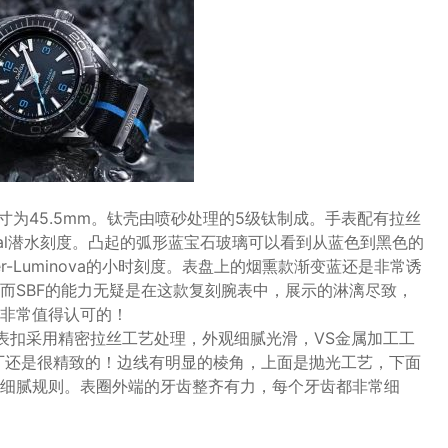
寸为45.5mm。钛壳由喷砂处理的5级钛制成。手表配有拉丝
etal潜水刻度。凸起的弧形蓝宝石玻璃可以看到从蓝色到黑色的
r-Luminova的小时刻度。表盘上的烟熏款渐变蓝还是非常诱
而SBF的能力无疑是在这款复刻腕表中，展示的淋漓尽致，
非常值得认可的！
表扣采用精密拉丝工艺处理，外观细腻光滑，VS金属加工工
厂还是很精致的！边线有明显的棱角，上面是抛光工艺，下面
细腻规则。表圈外端的牙齿整齐有力，每个牙齿都非常细