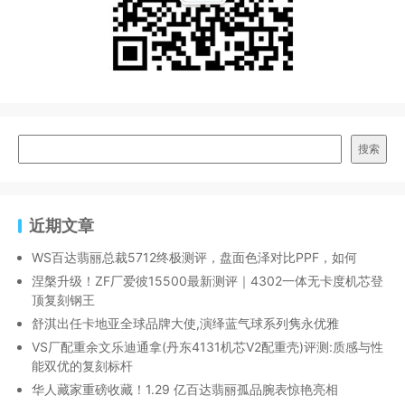
搜索
近期文章
WS百达翡丽总裁5712终极测评，盘面色泽对比PPF，如何
涅槃升级！ZF厂爱彼15500最新测评｜4302一体无卡度机芯登
顶复刻钢王
舒淇出任卡地亚全球品牌大使,演绎蓝气球系列隽永优雅
VS厂配重余文乐迪通拿(丹东4131机芯V2配重壳)评测:质感与性
能双优的复刻标杆
华人藏家重磅收藏！1.29 亿百达翡丽孤品腕表惊艳亮相