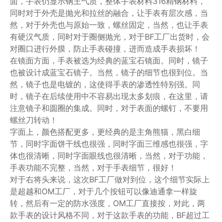
面，手表仍显示钢王气质，整体手表材料316精钢材料，
同时对于外壳是抛光和拉丝的融合，让手表有层次感，当
然，对于外壳也与原始一致，螺丝固定，当然，也让手表
有硬汉气质，同时对于圈侧抛光，对于BF工厂出货时，会
对圈口进行外膜，防止手表碰撞，进而造成手表损坏！
在镜面方面，手表被选为经典的蓝宝石镜面。同时，镜子
也被设计成蓝宝石镜子。当然，镜子的细节也很到位。当
然，镜子也是电镀的，这使得手表的渗透性特别强。同
时，镜子在后续使用中不容易出现太多划痕，在这里，请
注意镜子和圆圈的集成。同时，对于表面的螺钉，不要用
螺丝刀转动！
字面上，颜色搭配更多，更经典的是主角熊猫，黑白细
节，同时字面饼干线也很强，同时字面三维感也很强，字
体也很清晰，同时字面眼线也很清晰，当然，对于功能，
手表功能不完整，当然，对于手表细节，很好！
对于右将头来说，这次BF工厂做对到位，这个细节实际上
是超越和OM工厂，对于几个按钮可以像迪通拿一样旋
转，然后有一定的防水强度，OM工厂直接按，对此，两
款手表的设计风格不同，对于这款手表的功能，BF超过工