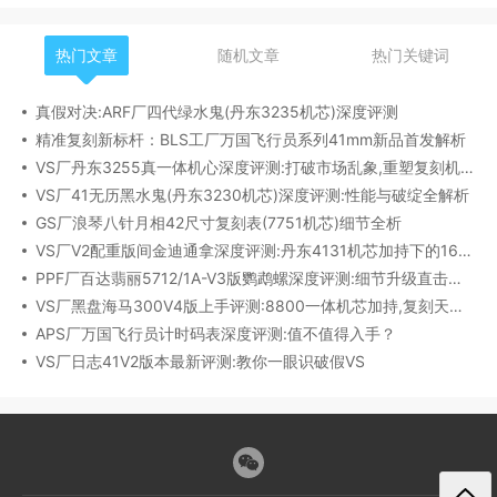
热门文章
随机文章
热门关键词
真假对决:ARF厂四代绿水鬼(丹东3235机芯)深度评测
精准复刻新标杆：BLS工厂万国飞行员系列41mm新品首发解析
VS厂丹东3255真一体机心深度评测:打破市场乱象,重塑复刻机芯新标杆​
VS厂41无历黑水鬼(丹东3230机芯)深度评测:性能与破绽全解析
GS厂浪琴八针月相42尺寸复刻表(7751机芯)细节全析
VS厂V2配重版间金迪通拿深度评测:丹东4131机芯加持下的165克精密之作​
PPF厂百达翡丽5712/1A-V3版鹦鹉螺深度评测:细节升级直击正品
VS厂黑盘海马300V4版上手评测:8800一体机芯加持,复刻天花板实至名归?
APS厂万国飞行员计时码表深度评测:值不值得入手？
VS厂日志41V2版本最新评测:教你一眼识破假VS