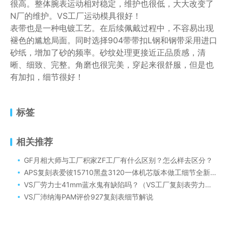
很高。整体腕表运动相对稳定，维护也很低，大大改变了
N厂的维护。VS工厂运动模具很好！
表带也是一种电镀工艺。在后续佩戴过程中，不容易出现
褪色的尴尬局面。同时选择904带带扣L钢和钢带采用进口
砂纸，增加了砂的频率。砂纹处理更接近正品质感，清
晰、细致、完整。角磨也很完美，穿起来很舒服，但是也
有加扣，细节很好！
标签
相关推荐
GF月相大师与工厂积家ZF工厂有什么区别？怎么样去区分？
APS复刻表爱彼15710黑盘3120一体机芯版本做工细节全新全面评测
VS厂劳力士41mm蓝水鬼有缺陷吗？（VS工厂复刻表劳力士水鬼m126619lb-003评测）
VS厂沛纳海PAM评价927复刻表细节解说