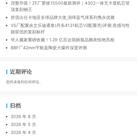
涅槃升级！ZF厂爱彼15500最新测评｜4302一体无卡度机芯登
顶复刻钢王
舒淇出任卡地亚全球品牌大使,演绎蓝气球系列隽永优雅
VS厂配重余文乐迪通拿(丹东4131机芯V2配重壳)评测:质感与性
能双优的复刻标杆
华人藏家重磅收藏！1.29 亿百达翡丽孤品腕表惊艳亮相
BBF厂42mm宇航蓝陶瓷大爆炸深度评测
近期评论
您尚未收到任何评论。
归档
2026 年 8 月
2026 年 5 月
2026 年 4 月