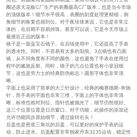
圈还原天花板C厂生产的表圈最高C厂版本，也是当今市场
的顶级版本！细节水平很高，表圈的刻度处理更精细，倒
角细节的恢复也很到位。对于夜珍珠来说，它也是非常立
体的，在后期不容易掉珠。甚至可以说，它是今天市场上
最接近正品的版本！
镜子是一面蓝宝石镜子。在后续使用中，它还提高了手表
的透水性。同时，不容易有太多的划痕。3点镜也有凸面
镜，从不同角度有不同的颜色，这也避免了手表在使用过
程中的尴尬反射。同时，镜子的六点位置也有小皇冠细
节，这也是劳力士的经典防伪标志！圆形字体也非常清
晰。
字面上也采用了简单的大三针设计，经典的梅赛德斯-奔驰
针，而手表的字面也非常三维，字面上的字体也非常清
晰，标准也相对到位。指针也被抛光了，细节仍然很好。
这三个位置位置是日历窗口。对于功能，此操作的添加还
允许功能同步原始细节，通过旋转右头！
后盖也是密底三角坑的后盖，可以更好的保护手表的运
动，防止进水。后盖配置非常独家丹东3235运动，稳定性