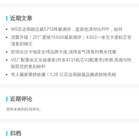
近期文章
WS百达翡丽总裁5712终极测评，盘面色泽对比PPF，如何
涅槃升级！ZF厂爱彼15500最新测评｜4302一体无卡度机芯登
顶复刻钢王
舒淇出任卡地亚全球品牌大使,演绎蓝气球系列隽永优雅
VS厂配重余文乐迪通拿(丹东4131机芯V2配重壳)评测:质感与性
能双优的复刻标杆
华人藏家重磅收藏！1.29 亿百达翡丽孤品腕表惊艳亮相
近期评论
您尚未收到任何评论。
归档