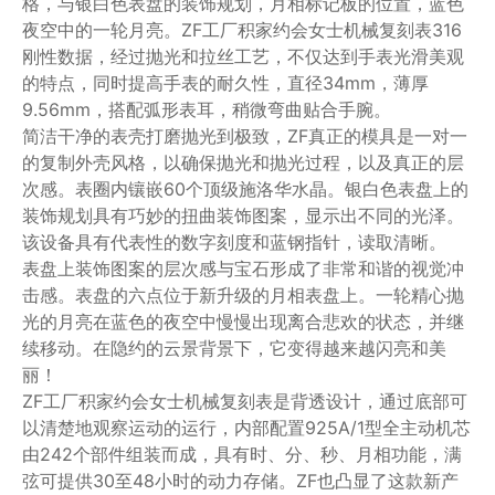
格，与银白色表盘的装饰规划，月相标记板的位置，蓝色
夜空中的一轮月亮。ZF工厂积家约会女士机械复刻表316
刚性数据，经过抛光和拉丝工艺，不仅达到手表光滑美观
的特点，同时提高手表的耐久性，直径34mm，薄厚
9.56mm，搭配弧形表耳，稍微弯曲贴合手腕。
简洁干净的表壳打磨抛光到极致，ZF真正的模具是一对一
的复制外壳风格，以确保抛光和抛光过程，以及真正的层
次感。表圈内镶嵌60个顶级施洛华水晶。银白色表盘上的
装饰规划具有巧妙的扭曲装饰图案，显示出不同的光泽。
该设备具有代表性的数字刻度和蓝钢指针，读取清晰。
表盘上装饰图案的层次感与宝石形成了非常和谐的视觉冲
击感。表盘的六点位于新升级的月相表盘上。一轮精心抛
光的月亮在蓝色的夜空中慢慢出现离合悲欢的状态，并继
续移动。在隐约的云景背景下，它变得越来越闪亮和美
丽！
ZF工厂积家约会女士机械复刻表是背透设计，通过底部可
以清楚地观察运动的运行，内部配置925A/1型全主动机芯
由242个部件组装而成，具有时、分、秒、月相功能，满
弦可提供30至48小时的动力存储。ZF也凸显了这款新产