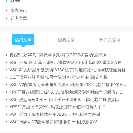
腕表资讯
评测文章
热门文章
随机文章
热门关键词
真假对决:ARF厂四代绿水鬼(丹东3235机芯)深度评测
VS厂丹东3255真一体机心深度评测:打破市场乱象,重塑复刻机芯新标杆​
VS厂41无历黑水鬼(丹东3230机芯)深度评测:性能与破绽全解析
GS厂浪琴八针月相42尺寸复刻表(7751机芯)细节全析
VS厂V2配重版间金迪通拿深度评测:丹东4131机芯加持下的165克精密之作​
PPF厂百达翡丽5712/1A-V3版鹦鹉螺深度评测:细节升级直击正品
VS厂黑盘海马300V4版上手评测:8800一体机芯加持,复刻天花板实至名归?
APS厂万国飞行员计时码表深度评测:值不值得入手？
VS厂劳力士腕表搭载丹东3235一体机芯深度评测
VS厂日志41V2版本最新评测:教你一眼识破假VS