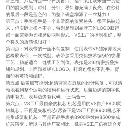
常三维。六点钟是一个日历窗口。指针采用欧米茄一贯使
用的箭头规划，时针、分针、秒针都充满了夜光。在秒针
的最后一段是蓝色的，为整个磁盘增添了一丝魅力！
第三点：手表把手是一个非常高的旋紧将头：很容易站起
来，但实际上根本不会，特别是印刷品牌三维LOGO获得
那一面需要抛光和磨砂两种形式！VS工厂的控制很好，整
个将头的质感也很好！
第四点：对表带的一丝不苟复制：使用表带VS独家原装天
然橡胶表带，一次成型。表带脸采用类似技术编织的纹理
工艺，触感适当，缝线工艺到位。表扣是316精密折叠按
钮的规划。上面印着经典LOGO。打磨也很好不刮手。背
面印有英语和编码。
第五点:后盖细节控制:超清蓝宝石透底的设计恢复，可以清
晰地看到整个运动的结构和运行状态。后盖边缘的刻字也
清晰有力。表耳边缘有代码。(三码合一)
第六点：VS工厂最自豪的机芯:机芯是用的VS自产8900同
轴机芯，不再是夹板机芯(尽管正是VS工厂的8900机芯不
是集成复制机芯，而是正品手表的8900继续由8500集成
机芯演变，所以与其他厂家相比，机芯VS工厂仍有综合复