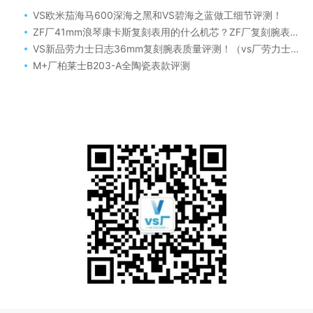
VS欧米茄海马600深海之黑和VS碧海之蓝做工细节评测！
ZF厂41mm浪琴康卡斯复刻表用的什么机芯？ZF厂复刻腕表浪琴康卡斯还原度怎么样！
VS新品劳力士日志36mm复刻腕表质量评测！（vs厂劳力士36蓝盘日志搭配丹东3235机芯可靠吗）
M+厂柏莱士B203-A全陶瓷表款评测