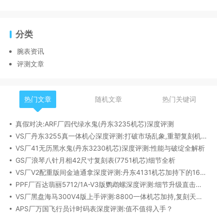
分类
腕表资讯
评测文章
热门文章
随机文章
热门关键词
真假对决:ARF厂四代绿水鬼(丹东3235机芯)深度评测
VS厂丹东3255真一体机心深度评测:打破市场乱象,重塑复刻机芯新标杆​
VS厂41无历黑水鬼(丹东3230机芯)深度评测:性能与破绽全解析
GS厂浪琴八针月相42尺寸复刻表(7751机芯)细节全析
VS厂V2配重版间金迪通拿深度评测:丹东4131机芯加持下的165克精密之作​
PPF厂百达翡丽5712/1A-V3版鹦鹉螺深度评测:细节升级直击正品
VS厂黑盘海马300V4版上手评测:8800一体机芯加持,复刻天花板实至名归?
APS厂万国飞行员计时码表深度评测:值不值得入手？