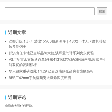
搜索
近期文章
涅槃升级！ZF厂爱彼15500最新测评｜4302一体无卡度机芯登
顶复刻钢王
舒淇出任卡地亚全球品牌大使,演绎蓝气球系列隽永优雅
VS厂配重余文乐迪通拿(丹东4131机芯V2配重壳)评测:质感与性
能双优的复刻标杆
华人藏家重磅收藏！1.29 亿百达翡丽孤品腕表惊艳亮相
BBF厂42mm宇航蓝陶瓷大爆炸深度评测
近期评论
您尚未收到任何评论。