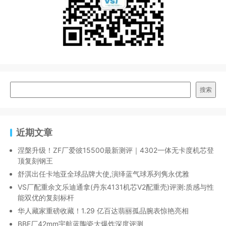
搜索
近期文章
涅槃升级！ZF厂爱彼15500最新测评｜4302一体无卡度机芯登
顶复刻钢王
舒淇出任卡地亚全球品牌大使,演绎蓝气球系列隽永优雅
VS厂配重余文乐迪通拿(丹东4131机芯V2配重壳)评测:质感与性
能双优的复刻标杆
华人藏家重磅收藏！1.29 亿百达翡丽孤品腕表惊艳亮相
BBF厂42mm宇航蓝陶瓷大爆炸深度评测