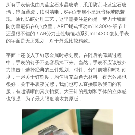
所有手表镜也由真蓝宝石水晶玻璃，采用防刮花蓝宝石玻
璃，镜面通透，读时清晰，6字位专属小皇冠暗标若隐若
现。通过防眩处理工艺，这里需要注意的是，劳力士镜面
防伪皇冠仍在6点位置，AR厂蚝式恒动m114300在细节上
还是很不错的！AR劳力士牡蛎恒动系列m114300复刻手表
的字面是无历规划，对于外观比较精致。
字面上还嵌入了钉形金属时标刻度。在随后的佩戴过程
中，手表的钉子不会容易掉下来。当然，手表不应该被外
力撞击！选择经典的三针规划、时针、分针前端和时标刻
度，一起关于钉刻度，均匀填充白色光材料，夜光效果也
很好，关于手表夜光感，我们也可以直接联系我们的客
服，有超清晰的真实拍摄。大三针的规划和字体的立体感
也很强。为了最大限度地恢复原版，