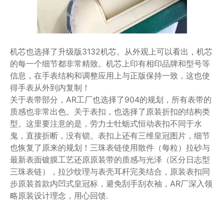
机芯也选择了升级版3132机芯。从外观上可以看出，机芯
的每一个细节都非常精致。机芯上印有相印品牌和型号等
信息，在手表结构和调整应用上与正版保持一致，这也使
得手表从外到内复制！
关于表带部分，AR工厂也选择了904的规划，所有表带的
质感也非常出色。关于表扣，也选择了原装折扣的结构类
型。这里要注意的是，劳力士牡蛎式恒动表扣不同于水
鬼，直接折断，没有锁。表扣上还有三维皇冠图片，细节
也恢复了原来的规划！三珠表链使用散件（每粒）拉砂与
最新表面镀膜工艺还原原装带的质感与光泽（区分日志型
三珠表链），拉沙纹理与表壳耳杆完美结合，原装表扣同
步原装首款内凹式皇冠标，避免刮手刮衣袖，AR厂深入领
略原装设计理念，用心回馈.