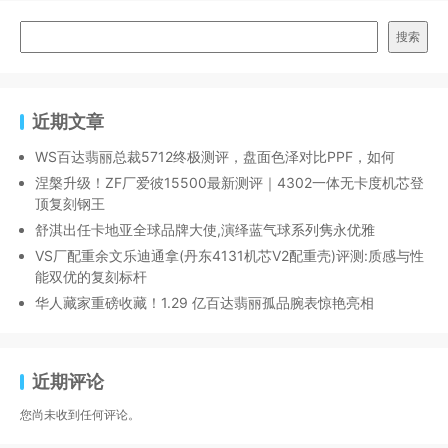
搜索
近期文章
WS百达翡丽总裁5712终极测评，盘面色泽对比PPF，如何
涅槃升级！ZF厂爱彼15500最新测评｜4302一体无卡度机芯登
顶复刻钢王
舒淇出任卡地亚全球品牌大使,演绎蓝气球系列隽永优雅
VS厂配重余文乐迪通拿(丹东4131机芯V2配重壳)评测:质感与性
能双优的复刻标杆
华人藏家重磅收藏！1.29 亿百达翡丽孤品腕表惊艳亮相
近期评论
您尚未收到任何评论。