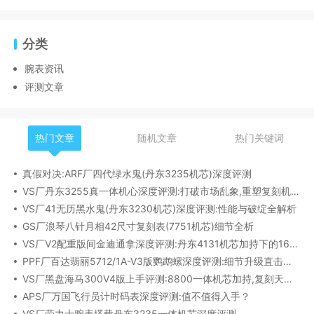
分类
腕表资讯
评测文章
热门文章
随机文章
热门关键词
真假对决:ARF厂四代绿水鬼(丹东3235机芯)深度评测
VS厂丹东3255真一体机心深度评测:打破市场乱象,重塑复刻机芯新标杆​
VS厂41无历黑水鬼(丹东3230机芯)深度评测:性能与破绽全解析
GS厂浪琴八针月相42尺寸复刻表(7751机芯)细节全析
VS厂V2配重版间金迪通拿深度评测:丹东4131机芯加持下的165克精密之作​
PPF厂百达翡丽5712/1A-V3版鹦鹉螺深度评测:细节升级直击正品
VS厂黑盘海马300V4版上手评测:8800一体机芯加持,复刻天花板实至名归?
APS厂万国飞行员计时码表深度评测:值不值得入手？
VS厂劳力士腕表搭载丹东3235一体机芯深度评测