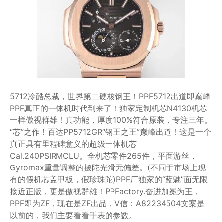
5712冷酷总裁，世界第二硬核钢王！PPF5712出道即巅峰
PPF真正的一体机时代到来了！独家定制机芯N4130机芯
一样傲视群雄！真功能，厚度100%符合原装，专注三年。
“芯”之作！百达PP5712GR“钢王之王”巅峰出道！这是一个
真正具有里程碑意义的超级一体机芯
Cal.240PSIRMCLU。全机芯零件265件，平面游丝，
Gyromax重量调整的摆陀光滑无偏差。(不同于市场上现
有的假机芯盖甲板，假珍珠陀)PPF厂独家的“蓝魅”面无限
接近正版，更是傲视群雄！PPFactory.奋进加冕为王，
PPF即为ZF，现在是ZF出品，V信：A82234504文案是
以前的，我们主要看看手表的参数。