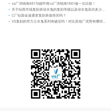
vs厂沛纳海661与碳纤维vs厂沛纳海1661做一次比较！
关于站西市场复刻表绿水鬼的复刻等级以及绿水鬼高仿多少钱？精仿劳力士可以买吗？
C厂钻面金迪通拿复刻表值得买吗？
VS复刻的劳力士水鬼系列有破绽吗！对比其他厂优势有哪些呢？