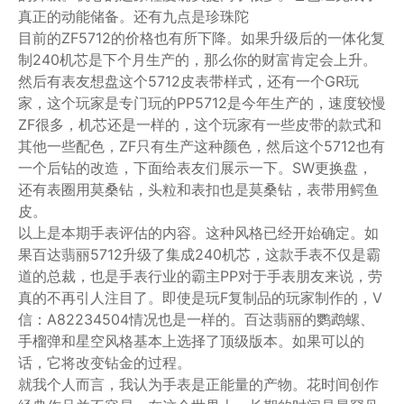
真正的动能储备。还有九点是珍珠陀
目前的ZF5712的价格也有所下降。如果升级后的一体化复
制240机芯是下个月生产的，那么你的财富肯定会上升。
然后有表友想盘这个5712皮表带样式，还有一个GR玩
家，这个玩家是专门玩的PP5712是今年生产的，速度较慢
ZF很多，机芯还是一样的，这个玩家有一些皮带的款式和
其他一些配色，ZF只有生产这种颜色，然后这个5712也有
一个后钻的改造，下面给表友们展示一下。SW更换盘，
还有表圈用莫桑钻，头粒和表扣也是莫桑钻，表带用鳄鱼
皮。
以上是本期手表评估的内容。这种风格已经开始确定。如
果百达翡丽5712升级了集成240机芯，这款手表不仅是霸
道的总裁，也是手表行业的霸主PP对于手表朋友来说，劳
真的不再引人注目了。即使是玩F复制品的玩家制作的，V
信：A82234504情况也是一样的。百达翡丽的鹦鹉螺、
手榴弹和星空风格基本上选择了顶级版本。如果可以的
话，它将改变钻金的过程。
就我个人而言，我认为手表是正能量的产物。花时间创作