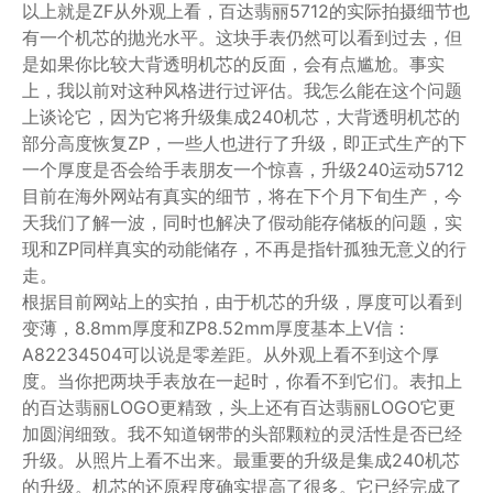
以上就是ZF从外观上看，百达翡丽5712的实际拍摄细节也
有一个机芯的抛光水平。这块手表仍然可以看到过去，但
是如果你比较大背透明机芯的反面，会有点尴尬。事实
上，我以前对这种风格进行过评估。我怎么能在这个问题
上谈论它，因为它将升级集成240机芯，大背透明机芯的
部分高度恢复ZP，一些人也进行了升级，即正式生产的下
一个厚度是否会给手表朋友一个惊喜，升级240运动5712
目前在海外网站有真实的细节，将在下个月下旬生产，今
天我们了解一波，同时也解决了假动能存储板的问题，实
现和ZP同样真实的动能储存，不再是指针孤独无意义的行
走。
根据目前网站上的实拍，由于机芯的升级，厚度可以看到
变薄，8.8mm厚度和ZP8.52mm厚度基本上V信：
A82234504可以说是零差距。从外观上看不到这个厚
度。当你把两块手表放在一起时，你看不到它们。表扣上
的百达翡丽LOGO更精致，头上还有百达翡丽LOGO它更
加圆润细致。我不知道钢带的头部颗粒的灵活性是否已经
升级。从照片上看不出来。最重要的升级是集成240机芯
的升级。机芯的还原程度确实提高了很多。它已经完成了