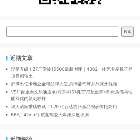
搜索
近期文章
涅槃升级！ZF厂爱彼15500最新测评｜4302一体无卡度机芯登
顶复刻钢王
舒淇出任卡地亚全球品牌大使,演绎蓝气球系列隽永优雅
VS厂配重余文乐迪通拿(丹东4131机芯V2配重壳)评测:质感与性
能双优的复刻标杆
华人藏家重磅收藏！1.29 亿百达翡丽孤品腕表惊艳亮相
BBF厂42mm宇航蓝陶瓷大爆炸深度评测
近期评论