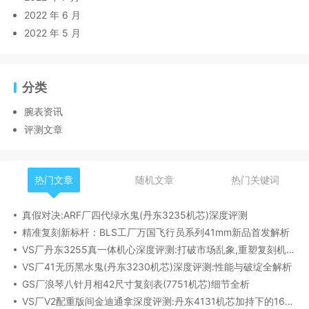
2022 年 6 月
2022 年 5 月
分类
腕表资讯
评测文章
热门文章
随机文章
热门关键词
真假对决:ARF厂四代绿水鬼(丹东3235机芯)深度评测
精准复刻新标杆：BLS工厂万国飞行员系列41mm新品首发解析
VS厂丹东3255真一体机心深度评测:打破市场乱象,重塑复刻机芯新标杆​
VS厂41无历黑水鬼(丹东3230机芯)深度评测:性能与破绽全解析
GS厂浪琴八针月相42尺寸复刻表(7751机芯)细节全析
VS厂V2配重版间金迪通拿深度评测:丹东4131机芯加持下的165克精密之作​