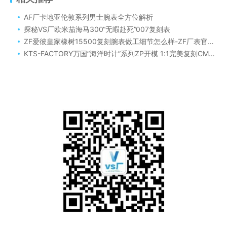
AF厂卡地亚伦敦系列男士腕表全方位解析
探秘VS厂欧米茄海马300“无暇赴死”007复刻表
ZF爱彼皇家橡树15500复刻腕表做工细节怎么样-ZF厂表官网腕表评测
KTS-FACTORY万国”海洋时计”系列ZP开模 1:1完美复刻CMC精雕