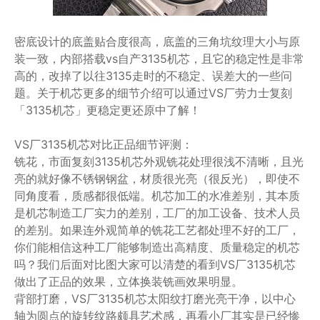
密底设计的底盖贴合度很高，底盖的三角坑纹理大小与原
装一致，内部搭载vs自产3135机芯，且它的稳定性是非常
高的，改掉了以往3135走时的不稳定、误差大的一些问
题。关于机芯更多的细节介绍可以通过VS厂劳力士复刻
「3135机芯」更稳定更还原中了解！
VS厂3135机芯对比正品细节评测：
铣花，市面复刻3135机芯外观铣花处理很浅不清晰，且光
亮的就好像不锈钢钢盆，材质很光亮（很反光），即使不
同角度看，质感都很低端。机芯加工的水准差别，其本质
是机芯制造工厂实力的差别，工厂的加工设备、技术人员
的差别。如果连外观简单的铣花工艺都处理不好的工厂，
你们能相信这种工厂能够制造出高精度、质量稳定的机芯
吗？我们后面对比图大家可以清楚的看到VS厂3135机芯
做出了正品的效果，立体换装铣画效果明显。
背部打磨，VS厂3135机芯太阳纹打磨光亮干净，以中心
轴为圆点的旋转纹路颇具艺术感，再看小厂其实是已经惨