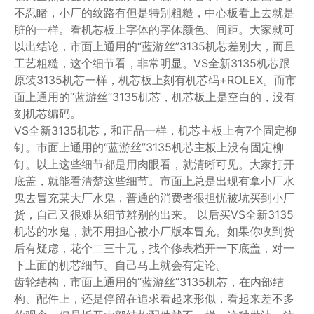
不忍睹，小厂的纹路有但是特别粗糙，中心板看上去就是
脏的一样。看机芯板上字体的字体颜色、间距。大家就可
以出结论，市面上通用的“蓝游丝”3135机芯差别大，而且
工艺粗糙，这个细节看，非常明显。VS全新3135机芯跟
原装3135机芯一样，机芯板上刻有机芯码+ROLEX。而市
面上通用的“蓝游丝”3135机芯，机芯板上是空白的，没有
刻机芯编码。
VS全新3135机芯，和正品一样，机芯主板上有7个固定柳
钉。市面上通用的“蓝游丝”3135机芯主板上没有固定柳
钉。以上这些细节都是用肉眼看，就清晰可见。大家打开
底盖，就能看清楚这些细节。市面上总是出现有拿小厂水
鬼去冒充某大厂水鬼，普通的消费者很担忧被坑买到小厂
货，自己又很难从细节辨别的出来。 以后买VS全新3135
机芯的水鬼，就不用担心被小厂版本冒充。如果你收到货
后有疑虑，花个二三十元，找个修表档开一下底盖，对一
下上面的机芯细节。自己马上就会有定论。
齿轮结构，市面上通用的“蓝游丝”3135机芯，在内部结
构、配件上，还是停留在追求看起来形似，看起来差不多