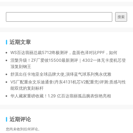
搜索
近期文章
WS百达翡丽总裁5712终极测评，盘面色泽对比PPF，如何
涅槃升级！ZF厂爱彼15500最新测评｜4302一体无卡度机芯登
顶复刻钢王
舒淇出任卡地亚全球品牌大使,演绎蓝气球系列隽永优雅
VS厂配重余文乐迪通拿(丹东4131机芯V2配重壳)评测:质感与性
能双优的复刻标杆
华人藏家重磅收藏！1.29 亿百达翡丽孤品腕表惊艳亮相
近期评论
您尚未收到任何评论。