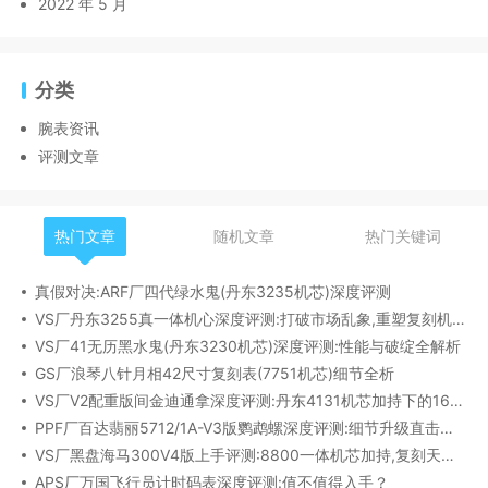
2022 年 5 月
分类
腕表资讯
评测文章
热门文章
随机文章
热门关键词
真假对决:ARF厂四代绿水鬼(丹东3235机芯)深度评测
VS厂丹东3255真一体机心深度评测:打破市场乱象,重塑复刻机芯新标杆​
VS厂41无历黑水鬼(丹东3230机芯)深度评测:性能与破绽全解析
GS厂浪琴八针月相42尺寸复刻表(7751机芯)细节全析
VS厂V2配重版间金迪通拿深度评测:丹东4131机芯加持下的165克精密之作​
PPF厂百达翡丽5712/1A-V3版鹦鹉螺深度评测:细节升级直击正品
VS厂黑盘海马300V4版上手评测:8800一体机芯加持,复刻天花板实至名归?
APS厂万国飞行员计时码表深度评测:值不值得入手？