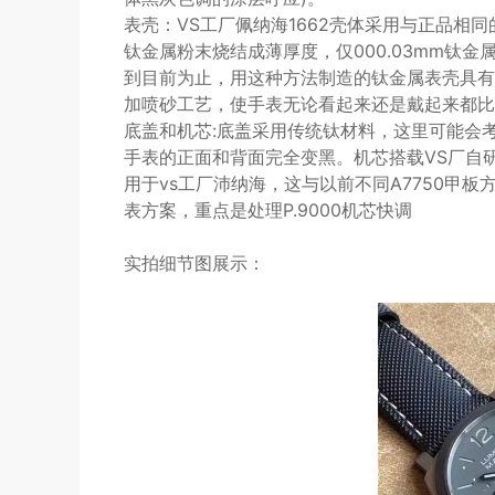
表壳：VS工厂佩纳海1662壳体采用与正品相
钛金属粉末烧结成薄厚度，仅000.03mm钛金
到目前为止，用这种方法制造的钛金属表壳具有
加喷砂工艺，使手表无论看起来还是戴起来都比
底盖和机芯:底盖采用传统钛材料，这里可能会
手表的正面和背面完全变黑。机芯搭载VS厂自研p
用于vs工厂沛纳海，这与以前不同A7750甲
表方案，重点是处理P.9000机芯快调
实拍细节图展示：