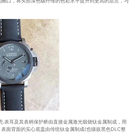
侨的圈口，将头部深色碳纤维的色彩水平提升到更高的层次，与
。
表壳.表耳及其表柄保护桥由直接金属激光煅烧钛金属制成，用
表面背面的实心底盖由传统钛金属制成(也镶嵌黑色DLC整