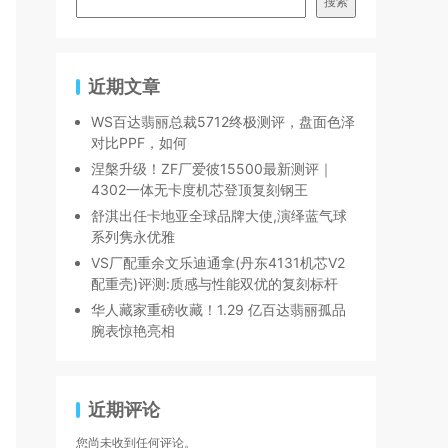
搜索
近期文章
WS百达翡丽总裁5712终极测评，盘面色泽
对比PPF，如何
涅槃升级！ZF厂爱彼15500最新测评｜
4302一体无卡度机芯登顶复刻钢王
舒淇出任卡地亚全球品牌大使,演绎蓝气球
系列隽永优雅
VS厂配重余文乐迪通拿(丹东4131机芯V2
配重壳)评测:质感与性能双优的复刻标杆
华人藏家重磅收藏！1.29 亿百达翡丽孤品
腕表惊艳亮相
近期评论
您尚未收到任何评论。