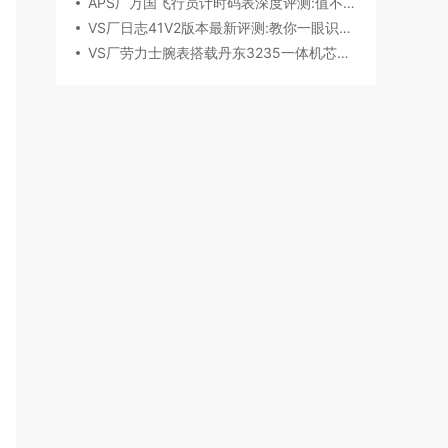
APS厂万国飞行员计时码表深度评测:值不值得入手？
VS厂日志41V2版本最新评测:教你一眼识破假VS
VS厂劳力士腕表搭载丹东3235一体机芯深度评测