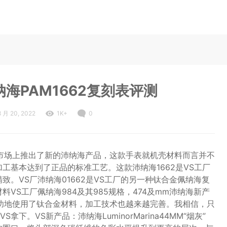
海PAM1662复刻表评测
8 月 20, 2022
1K+
0
工厂在市场上推出了新的沛纳海产品，这款手表就机壳材料而言并不
工基本达到了正品的标准工艺。这款沛纳海1662是VS工厂
致。VS厂沛纳海01662是VS工厂的另一种钛合金佩纳海复
VS工厂佩纳海984及其985规格，474及mm沛纳海新产
经成功地使用了钛合金材料，加工技术也越来越完善。我相信，只
。VS新产品：沛纳海LuminorMarina44MM“烟灰”