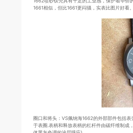
1662喷砂钛壳具有十足的工业感，保护着华
1661相似，但比1661更闷骚，实表比图片好看
圈口和将头：VS佩纳海1662的外部部件包括
于表圈.表柄和释放表柄的杠杆件由碳纤维制成，
体黑灰色调的涂层呼应)。