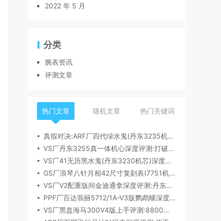
2022 年 5 月
分类
腕表资讯
评测文章
热门文章
随机文章
热门关键词
真假对决:ARF厂四代绿水鬼(丹东3235机芯)深度评测
VS厂丹东3255真一体机心深度评测:打破市场乱象,重塑复刻机芯新标杆​
VS厂41无历黑水鬼(丹东3230机芯)深度评测:性能与破绽全解析
GS厂浪琴八针月相42尺寸复刻表(7751机芯)细节全析
VS厂V2配重版间金迪通拿深度评测:丹东4131机芯加持下的165克精密之作​
PPF厂百达翡丽5712/1A-V3版鹦鹉螺深度评测:细节升级直击正品
VS厂黑盘海马300V4版上手评测:8800一体机芯加持,复刻天花板实至名归?