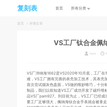
复刻表
首页
所有分类
首页
评测文章
VS工厂钛合金佩纳
euro
VS厂沛纳海1662是VS2020年10月底，
难，VS工厂拥有完善的表壳加工技术，其表壳加
首次尝试烟灰色盘面，VS做的唯妙唯巧，十分精
制品，我们以前知道VS工厂成功开发了碳纤维材料
品VS厂pam927。到目前为止，VS工厂已
要工厂足够强大，佩纳海钛合金手表就会被拿走VS拿下