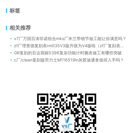
标签
相关推荐
v7厂万国百涛菲诺组合mks厂米兰带细节做工能让你满意吗？
zf厂理查德复刻表rm035V3版升级为V4版啦（zf厂复刻表理查德rm035-02碳纤维版热点咨询）
GR复刻的百达翡丽5396复杂功能计时腕表做工有哪些突破
c厂/clean复刻版劳力士M116519ln灰胶迪通拿值得入手吗？