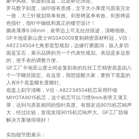
豪华风格。轨迹刻度盘，总是标记清楚。
罗马数字刻度，油印很有质感，文字大小厚度与原装完全
一致，大三针规划简单有效。剑形烤蓝单有效。剑形烤蓝
色指针，指针中轴线和真正的镂空设计！
腕表薄厚9.08mm，表带边上可见拉丝痕迹，清晰细致。
GF卡地亚新山度士WSSA0009复制精密原材料冠，V信：
A82234504七角形造型规划，边缘打磨圆润，嵌入多切
面蓝宝石，展示品牌的另一个代表性规划。表冠是多边形
的，使手表的调整方便。
GF工厂卡地亚山度士间金复刻表的拉丝工艺精密底盖由八
个一字螺丝固定。在这里，我想提醒大家，要拆下底盖的
人有8个底盖螺长度螺钉。
底盖上刻字清晰，V信：A82234504机芯采用纤细
MIYOTA9015机芯，这个机芯可以习惯9mm表带又薄又
厚，达到与原装相同的指针高度。有朋友说9015机芯响声
大，经过比较，发现发现9015机芯响声大。GF工厂防噪
解决方案做得很好！
实拍细节图展示：