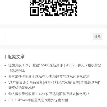
搜索
近期文章
涅槃升级！ZF厂爱彼15500最新测评｜4302一体无卡度机芯登
顶复刻钢王
舒淇出任卡地亚全球品牌大使,演绎蓝气球系列隽永优雅
VS厂配重余文乐迪通拿(丹东4131机芯V2配重壳)评测:质感与性
能双优的复刻标杆
华人藏家重磅收藏！1.29 亿百达翡丽孤品腕表惊艳亮相
BBF厂42mm宇航蓝陶瓷大爆炸深度评测