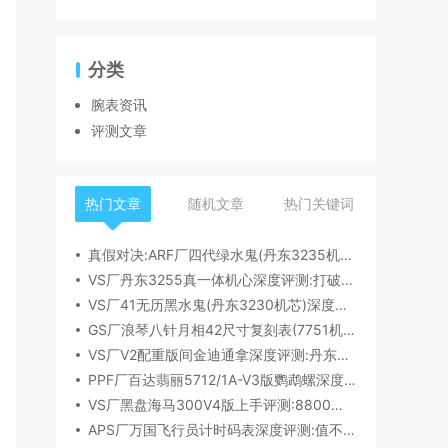
分类
腕表资讯
评测文章
热门文章
随机文章
热门关键词
真假对决:ARF厂四代绿水鬼(丹东3235机芯)深度评测
VS厂丹东3255真一体机心深度评测:打破市场乱象,重塑复刻机芯新标杆​
VS厂41无历黑水鬼(丹东3230机芯)深度评测:性能与破绽全解析
GS厂浪琴八针月相42尺寸复刻表(7751机芯)细节全析
VS厂V2配重版间金迪通拿深度评测:丹东4131机芯加持下的165克精密之作​
PPF厂百达翡丽5712/1A-V3版鹦鹉螺深度评测:细节升级直击正品
VS厂黑盘海马300V4版上手评测:8800一体机芯加持,复刻天花板实至名归?
APS厂万国飞行员计时码表深度评测:值不值得入手？