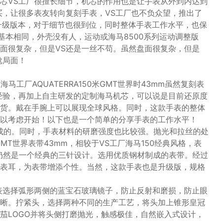
芯VS工厂很擅长细节，机芯的作用也是让手表从外到内达到
买，让很多表友转向复刻手表，VS工厂也不负众望，推出了
然升级版本，对于细节也很到位，同时整体手表工作水平，也保
基本相同，外壳没有人，运动或海马8500系列运动调整版
面很复杂，但是VS还是一丝不苟。虽然盘面很复杂，但是
尬局面！
马工厂AQUATERRA150米GMT世界时43mm虽然复刻表
经验，再加上自主研发的定制海马机芯，可以说是目前还原度
货。戴在手腕上可以展现全球风格。同时，这款手表的整体
以考虑开始！以下也是一个简单的分享手表的工作水平！
钢制成的。同时，手表材料的研磨强度也比较强。抛光和拉丝的处
T世界表带43mm，相较于VS工厂海马150经典风格，表
仍然是一个经典的三针设计。选用优质钢材制成的表带。经过
表耳，为表带增添个性。当然，这款手表也是升级版，规格
表选择弧形两侧的蓝宝石玻璃镜子，防止反射和磨损，防止眼
晰。拧紧头，选择两种不同的生产工艺，将头加上锥形皇冠
茄LOGO并将头侧打磨抛光，触感极佳，自然嵌入式设计，