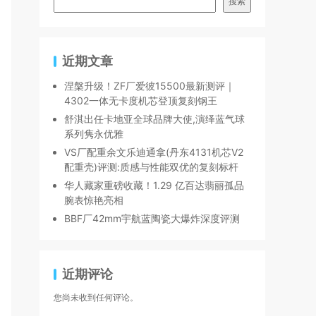
搜索
近期文章
涅槃升级！ZF厂爱彼15500最新测评｜
4302一体无卡度机芯登顶复刻钢王
舒淇出任卡地亚全球品牌大使,演绎蓝气球
系列隽永优雅
VS厂配重余文乐迪通拿(丹东4131机芯V2
配重壳)评测:质感与性能双优的复刻标杆
华人藏家重磅收藏！1.29 亿百达翡丽孤品
腕表惊艳亮相
BBF厂42mm宇航蓝陶瓷大爆炸深度评测
近期评论
您尚未收到任何评论。