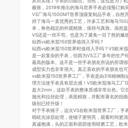
从而实现了手表的功能点。当然，这也是为了机
极致，2019年推出的海马世界手表必须预订购
VS厂海马150GMT世界顶级复制品手表，自
持了海马一直优秀的工艺，许多工艺和海马150
本，角色稳定的外观精致，保持与真致。虽然盘
VS还是一丝不苟。也是为了避免一目了然的尴
站西vs欧米茄150世界值得入手吗？
站西vs欧米茄150世界时值得入手吗？VS欧米茄海
是一款复杂的手表，但因为VS工厂多年的生产
最高的版本。这不是一些手表朋友所说的所谓假
成型实力也非常强大。真正喜欢的手表朋友也可
vs欧米茄150世界界工厂，手表是由316精
理方法使手表具有层次感！VS欧米茄海马工厂GM
盘大2mm，这款手表的整体质感非常出色。它
抛光和拉丝处理，表面精致，并配有著名的扭曲
级别已经升级！
对于手表镜子，这次VS在欧米茄世界工厂，手
睛眩光涂层处理，使镜子更明亮，观看时间更清
真诚饱满，头的正面和底部使用研磨工艺，欧米