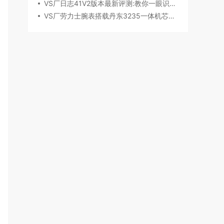
VS厂日志41V2版本最新评测:教你一眼识破假VS
VS厂劳力士腕表搭载丹东3235一体机芯深度评测