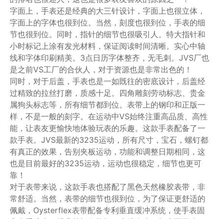
字面上，手表还是经典的大三针设计，字面上也很立体，
字面上的字体也很到位。当然，刻度也很到位，手表的细
节也很到位。同时，指针的细节也很吸引人。特大指针和
小时标记上涂有发光材料，保证阅读时间清晰。实心中轴
线和字体印刷精美。3点日历字体整齐，无毛刺。JVS厂也
是之前VS工厂的合伙人，对于资源也是非常出色的！
同时，对于后盖，手表也是一如既往的密底设计，后盖经
过精致的拉丝打磨，质感十足。四角雕刻劳动标志、贵金
属狗头标志等，所有细节都到位。表带上的钢印和正版一
样，不是一般的刻字。在运动中VS始终注重高品质、高性
能，让表友更愉快地体验玩表的乐趣。这款手表配备了一
款手表。JVS最新的3235运动，所有尺寸，宝石，螺钉都
有真正的效果，告别夹板运动，功能和调整日期相同，这
也是目前最好的3235运动，运动也很稳定，细节也更可
靠！
对于表带来说，这款手表也搭配了黑色天然橡胶表带，非
常舒适。当然，表带的细节也很到位，为了保证更舒适的
佩戴，Oysterflex表带配备专利垂直缓冲系统，使手表固