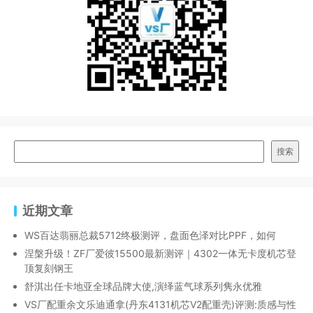
搜索
近期文章
WS百达翡丽总裁5712终极测评，盘面色泽对比PPF，如何
涅槃升级！ZF厂爱彼15500最新测评｜4302一体无卡度机芯登
顶复刻钢王
舒淇出任卡地亚全球品牌大使,演绎蓝气球系列隽永优雅
VS厂配重余文乐迪通拿(丹东4131机芯V2配重壳)评测:质感与性