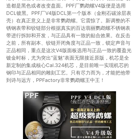
造都是黑色或者改变盘面。PPF厂鹦鹉螺V4版便是选用
DCL镀黑。PPF厂V4版DCL第一个版本（金刚石碳涂层表
壳）在真正意义上是非常鹦鹉螺。它震惊了。新调整的不
锈钢表带和铰链部分根据真实的百达翡丽鹦鹉螺不锈钢表
带进行拆卸和开发，与正品具有一致的贴合效果。在反击
之前，所有副本、铰链开闭角度与正品一致，锁定声音与
正品相同，重点是这次V4版面板选用与正品一致的覆盈光
镀金时标，尤为突出“蓝魅”表面无限接近原版，机芯是全
新定制的集成核心Cal.324机芯，是目前唯一实现机芯的
钢印与正品相同的雕刻工艺。只有尽力而为，才能把他带
到诗与远方，PPFactory非常鹦鹉螺王中王！