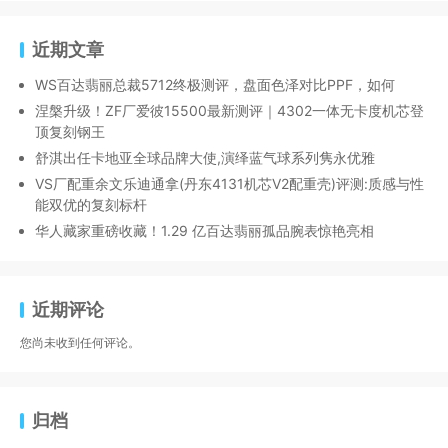
近期文章
WS百达翡丽总裁5712终极测评，盘面色泽对比PPF，如何
涅槃升级！ZF厂爱彼15500最新测评｜4302一体无卡度机芯登
顶复刻钢王
舒淇出任卡地亚全球品牌大使,演绎蓝气球系列隽永优雅
VS厂配重余文乐迪通拿(丹东4131机芯V2配重壳)评测:质感与性
能双优的复刻标杆
华人藏家重磅收藏！1.29 亿百达翡丽孤品腕表惊艳亮相
近期评论
您尚未收到任何评论。
归档