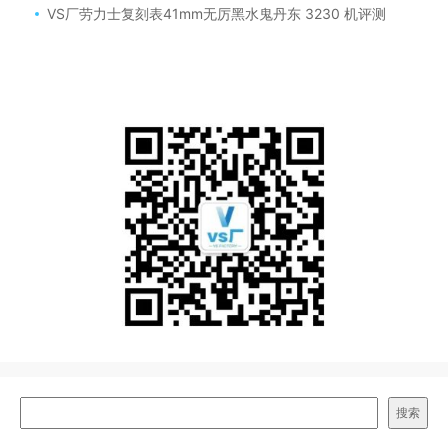
VS厂劳力士复刻表41mm无厉黑水鬼丹东 3230 机评测
搜索