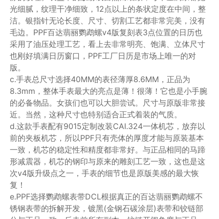
光细腻，纹理干净细致，12点以上的条状定度在中间，整
洁。银指针无论长度、尺寸、切割工艺都非常完美，没有
毛边。PPF百达翡丽鹦鹉螺v4版复刻表3点位置的日历也
采用了油压处理工艺，看上去非常明亮、饱满、立体尺寸
也刚好填满日历窗口，PPF工厂日历是市场上唯一的对
版。
c.手表总尺寸选择40MM的表径薄厚8.6MM，正品为
8.3mm，整体手表最大的亮点是薄！很薄！它也是小手腕
的必备物品。女孩们也可以大胆尝试。尺寸与原版非常接
近。当然，这种尺寸也特别适合正式着装的气质。
d.这款手表配有9015定制改装CAI.324一体机芯，放弃以
前的夹板机芯，所以PPF只有壳体的厚度才能与原装基本
一致，机芯的稳定性和精度都非常好。与正品相同的马蹄
形减震器，机芯的钢印与原来的雕刻工艺一致，这也是这
次v4版升级点之一，手表的细节也是原版美感的最大恢
复！
e.PPF选择鹦鹉螺表带DCL根据真正的百达翡丽鹦鹉螺不
锈钢表带的拆解开发，镀黑(金钢石碳涂层)表带和铰链部