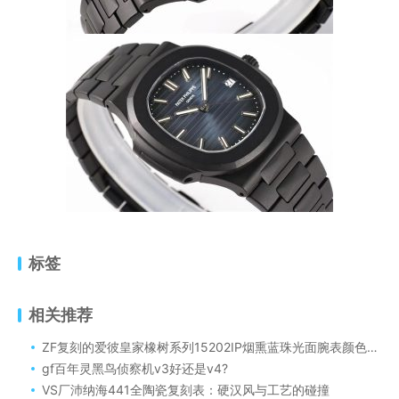
标签
相关推荐
ZF复刻的爱彼皇家橡树系列15202IP烟熏蓝珠光面腕表颜色很正
gf百年灵黑鸟侦察机v3好还是v4?
VS厂沛纳海441全陶瓷复刻表：硬汉风与工艺的碰撞