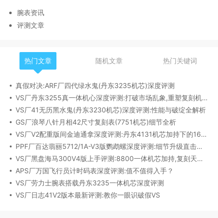
腕表资讯
评测文章
热门文章
随机文章
热门关键词
真假对决:ARF厂四代绿水鬼(丹东3235机芯)深度评测
VS厂丹东3255真一体机心深度评测:打破市场乱象,重塑复刻机芯新标杆​
VS厂41无历黑水鬼(丹东3230机芯)深度评测:性能与破绽全解析
GS厂浪琴八针月相42尺寸复刻表(7751机芯)细节全析
VS厂V2配重版间金迪通拿深度评测:丹东4131机芯加持下的165克精密之作​
PPF厂百达翡丽5712/1A-V3版鹦鹉螺深度评测:细节升级直击正品
VS厂黑盘海马300V4版上手评测:8800一体机芯加持,复刻天花板实至名归?
APS厂万国飞行员计时码表深度评测:值不值得入手？
VS厂劳力士腕表搭载丹东3235一体机芯深度评测
VS厂日志41V2版本最新评测:教你一眼识破假VS