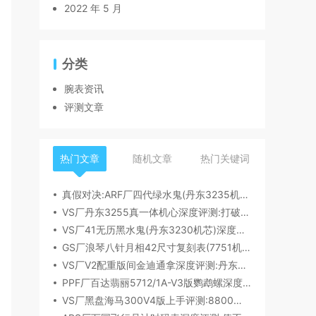
2022 年 5 月
分类
腕表资讯
评测文章
热门文章
随机文章
热门关键词
真假对决:ARF厂四代绿水鬼(丹东3235机芯)深度评测
VS厂丹东3255真一体机心深度评测:打破市场乱象,重塑复刻机芯新标杆​
VS厂41无历黑水鬼(丹东3230机芯)深度评测:性能与破绽全解析
GS厂浪琴八针月相42尺寸复刻表(7751机芯)细节全析
VS厂V2配重版间金迪通拿深度评测:丹东4131机芯加持下的165克精密之作​
PPF厂百达翡丽5712/1A-V3版鹦鹉螺深度评测:细节升级直击正品
VS厂黑盘海马300V4版上手评测:8800一体机芯加持,复刻天花板实至名归?