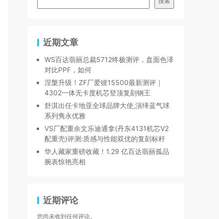
搜索
近期文章
WS百达翡丽总裁5712终极测评，盘面色泽
对比PPF，如何
涅槃升级！ZF厂爱彼15500最新测评｜
4302一体无卡度机芯登顶复刻钢王
舒淇出任卡地亚全球品牌大使,演绎蓝气球
系列隽永优雅
VS厂配重余文乐迪通拿(丹东4131机芯V2
配重壳)评测:质感与性能双优的复刻标杆
华人藏家重磅收藏！1.29 亿百达翡丽孤品
腕表惊艳亮相
近期评论
您尚未收到任何评论。