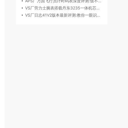
APS厂万国飞行员计时码表深度评测:值不值得入手？
VS厂劳力士腕表搭载丹东3235一体机芯深度评测
VS厂日志41V2版本最新评测:教你一眼识破假VS