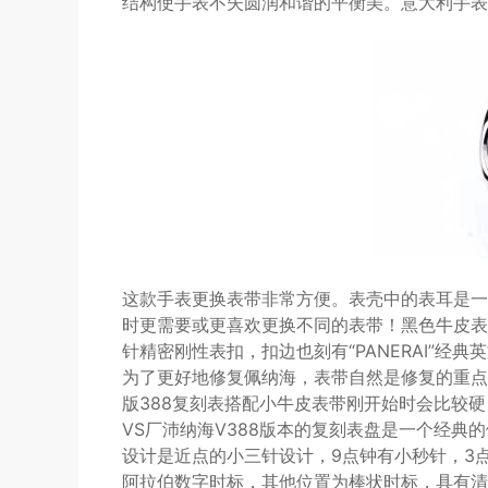
结构使手表不失圆润和谐的平衡美。意大利手表
这款手表更换表带非常方便。表壳中的表耳是一
时更需要或更喜欢更换不同的表带！黑色牛皮表
针精密刚性表扣，扣边也刻有“PANERAI”经
为了更好地修复佩纳海，表带自然是修复的重点
版388复刻表搭配小牛皮表带刚开始时会比较
VS厂沛纳海V388版本的复刻表盘是一个经
设计是近点的小三针设计，9点钟有小秒针，3点
阿拉伯数字时标，其他位置为棒状时标，具有清