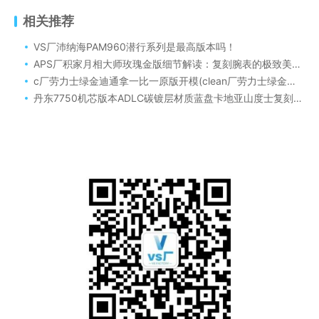
相关推荐
VS厂沛纳海PAM960潜行系列是最高版本吗！
APS厂积家月相大师玫瑰金版细节解读：复刻腕表的极致美学与匠心工艺
c厂劳力士绿金迪通拿一比一原版开模(clean厂劳力士绿金迪通拿4130机芯细节还原堪称天花板)
丹东7750机芯版本ADLC碳镀层材质蓝盘卡地亚山度士复刻表怎么样