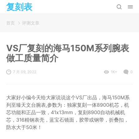
复刻表
首页
评测文章
VS厂复刻的海马150M系列腕表
做工质量简介
7 月 09, 2022
1K+
0
大家好小编今天给大家说说这个VS厂出品，海马150M系
列至臻天文台腕表,参数为：独家复刻一体8900机芯，机
芯功能和正品一致，41x13mm，复刻8900自动机械机
芯，316精钢表壳，蓝宝石镜面，胶带或钢带，折叠扣，
防水大于50米！