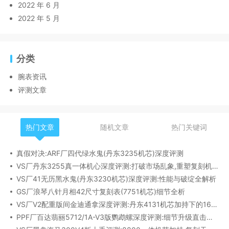
2022 年 6 月
2022 年 5 月
分类
腕表资讯
评测文章
热门文章
随机文章
热门关键词
真假对决:ARF厂四代绿水鬼(丹东3235机芯)深度评测
VS厂丹东3255真一体机心深度评测:打破市场乱象,重塑复刻机芯新标杆​
VS厂41无历黑水鬼(丹东3230机芯)深度评测:性能与破绽全解析
GS厂浪琴八针月相42尺寸复刻表(7751机芯)细节全析
VS厂V2配重版间金迪通拿深度评测:丹东4131机芯加持下的165克精密之作​
PPF厂百达翡丽5712/1A-V3版鹦鹉螺深度评测:细节升级直击正品