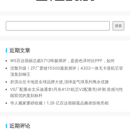
搜索
近期文章
WS百达翡丽总裁5712终极测评，盘面色泽对比PPF，如何
涅槃升级！ZF厂爱彼15500最新测评｜4302一体无卡度机芯登
顶复刻钢王
舒淇出任卡地亚全球品牌大使,演绎蓝气球系列隽永优雅
VS厂配重余文乐迪通拿(丹东4131机芯V2配重壳)评测:质感与性
能双优的复刻标杆
华人藏家重磅收藏！1.29 亿百达翡丽孤品腕表惊艳亮相
近期评论