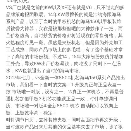
150的历史。
VS厂也就是之前的KW以及XF还有就是V6，只不过走的多
品牌策略报团取暖。14年KW最擅长的就是沛纳海跟海马
系列产品，以至于当时的甲板机芯的海马150以甲板装饰
后被誉为神器，实在是被那些贴吧的大神炒作了一把，而
且价格虚高，当时炒货的价格都将近现在的零售价格，其
火热程度可见一斑。虽然是夹板机芯，但是因为外壳加工
工艺成熟，同款产品市场上的多毛糙，有了这个基础才拿
下了高端的市场份额。不过14，15年大家纷纷效仿并精加
工外壳，导致KW出厂价格暴跌，肉吃没了只剩下一点汤
水，KW也就退出了当时的海马市场。
2017年七月，vs全新一体8500机芯海马150系列产品推出
市场，我们看一下当时的文案：1:升级真正与正品表盘一
致 市场唯一对版，没有之一。2:真正一体机芯，不再是普
通机芯加假甲板3:机芯功能跟正品一致，时针单独调日
历。市场唯一对版4:全新8500 机芯 自动陀可以双向上
链。上链效率高，稳定！
时针调节日历，去掉装饰夹板，同时盘面细节再次升级，
当时这款产品出来后其他的仿品基本失去了市场，除了很